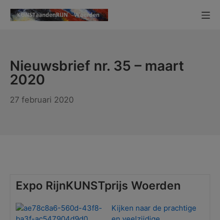
Ga
Mo
naar
KUNSTaandenRIJN
de
inhoud
Nieuwsbrief nr. 35 – maart
2020
27 februari 2020
Expo RijnKUNSTprijs Woerden
Kijke
n naar de prachtige
en veelzijdige