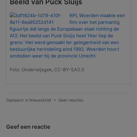
Beeld van Puck Sluijs
RPL Woerden maakte een
film over het parmantig
figuurtje dat langs de Europabaan staat richting de
A12. Het beeld van Puck Sluijs heet ‘Hier liep de
grens.’ Het werd gemaakt ter gelegenheid van een
bestuurlijke herindeling eind 1992. Woerden hoort
sindsdien weer bij de provincie Utrecht.
Foto: Onderwijsgek, CC-BY-SA3.0
op
Geplaatst in
Nieuwsbrief
•
Geen reacties
Nieuwsbrief
nr.
35
–
Geef een reactie
maart