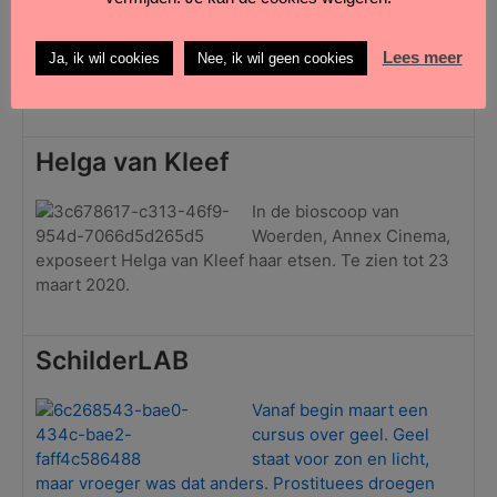
exposeert Fons van der Reep zijn recente aquarellen
in het atellier van de Kunstkring Woerden, Edisonweg
Lees meer
Ja, ik wil cookies
Nee, ik wil geen cookies
9b. Geopend: 28 en 29 maart 2020, van 10.00-17.00
uur. Op 28 maart ook van 18:00-20:00 uur.
Helga van Kleef
In de bioscoop van
Woerden, Annex Cinema,
exposeert Helga van Kleef haar etsen. Te zien tot 23
maart 2020.
SchilderLAB
Vanaf begin maart een
cursus over geel. Geel
staat voor zon en licht,
maar vroeger was dat anders. Prostituees droegen