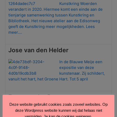
Kunstkring Woerden
verandert in 2020. Hiermee komt een einde aan de
tienjarige samenwerking tussen Kunstkring en
Bibliotheek. Het nieuwe atelier aan de Edisonweg
geeft de Kunstkring meer mogelijkheden. Lees
meer….
Jose van den Helder
In de Blauwe Meije een
expositie van deze
kunstenaar. Zij schildert,
vanuit het hart, het Groene Hart.
Tot 5 april
Fons van der Reep
Deze website gebruikt cookies zoals zoveel websites. Op
Ter gelegenheid van zijn
deze Wordpress website kunnen wij dat helaas niet
75ste verjaardag
vermijden. Je kan de cookies weigeren.