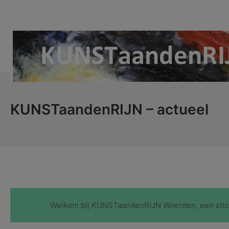
Ga
naar
de
inhoud
KUNSTaandenRIJN
KUNSTaandenRIJN – actueel
Welkom bij KUNSTaandenRIJN Woerden, een stich