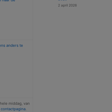
2 april 2026
ens anders te
 hele middag, van
e
contactpagina
.