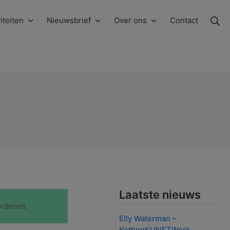
Zo
iteiten
Nieuwsbrief
Over ons
Contact
Laatste nieuws
orderen.
Elly Waterman –
KettingKUNSTWerk