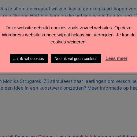
 Als je af en toe creatief wil zijn, kan je een knipkaart kopen voo
een Groene Hart Pas kunnen die betalen vanuit hun tegoed. D
nclusief materiaal.
Deze website gebruikt cookies zoals zoveel websites. Op deze
Wordpress website kunnen wij dat helaas niet vermijden. Je kan de
cookies weigeren.
Lees meer
Ja, ik wil cookies
Nee, ik wil geen cookies
uwsbrief lezen. Klik hier om je in te schrijven.
 Monika Strugarek. Zij stimuleert haar leerlingen om verschill
 je een idee in een kunstwerk omzetten? Meer informatie op haa
n bij Selma van Diepen. Haar insteek is tekenen en schildere