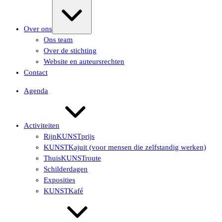
Uitvouwen/samenvouwen
Over ons
Ons team
Over de stichting
Website en auteursrechten
Contact
Agenda
Activiteiten
RijnKUNSTprijs
KUNSTKajuit (voor mensen die zelfstandig werken)
ThuisKUNSTroute
Schilderdagen
Exposities
KUNSTKafé