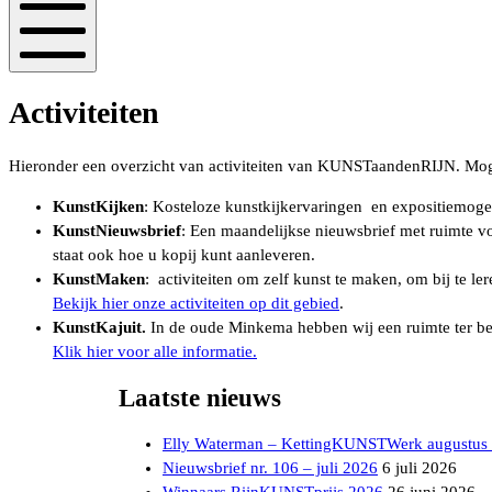
Mobiel
menu
Activiteiten
Hieronder een overzicht van activiteiten van KUNSTaandenRIJN. Moge
KunstKijken
: Kosteloze kunstkijkervaringen en expositiemoge
KunstNieuwsbrief
: Een maandelijkse nieuwsbrief met ruimte vo
staat ook hoe u kopij kunt aanleveren.
KunstMaken
: activiteiten om zelf kunst te maken, om bij te 
Bekijk hier onze activiteiten op dit gebied
.
KunstKajuit.
In de oude Minkema hebben wij een ruimte ter be
Klik hier voor alle informatie.
Laatste nieuws
Elly Waterman – KettingKUNSTWerk augustus
Nieuwsbrief nr. 106 – juli 2026
6 juli 2026
Winnaars RijnKUNSTprijs 2026
26 juni 2026