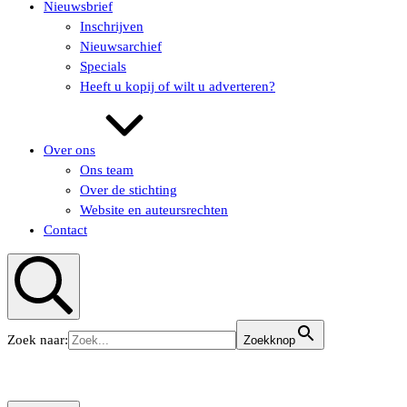
Nieuwsbrief
Inschrijven
Nieuwsarchief
Specials
Heeft u kopij of wilt u adverteren?
Over ons
Ons team
Over de stichting
Website en auteursrechten
Contact
Zoeken
Zoek naar:
Zoekknop
KUNSTaandenRIJN
KUNSTaandenRIJN