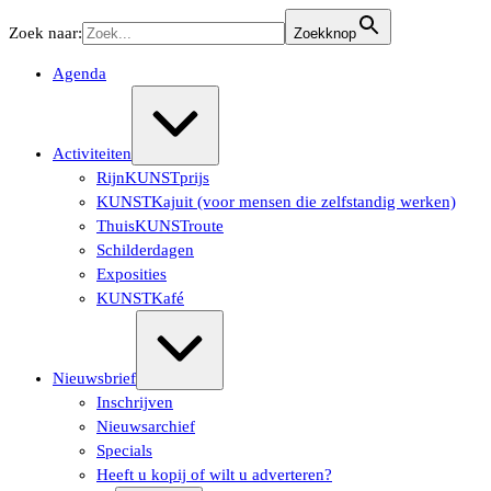
Ga
Zoek naar:
Zoekknop
naar
de
Agenda
inhoud
Uitvouwen/samenvouwen
Activiteiten
RijnKUNSTprijs
KUNSTKajuit (voor mensen die zelfstandig werken)
ThuisKUNSTroute
Schilderdagen
Exposities
KUNSTKafé
Uitvouwen/samenvouwen
Nieuwsbrief
Inschrijven
Nieuwsarchief
Specials
Heeft u kopij of wilt u adverteren?