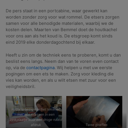
De pers staat in een portcabine, waar gewerkt kan
worden zonder zorg voor wat rommel. De etsers zorgen
samen voor alle benodigde materialen, waarbij we de
kosten delen. Maarten van Bemmel doet de houtkachel
voor ons aan als het koud is. De etsgroep komt sinds
eind 2019 elke donderdagochtend bij elkaar.
Heeft u zin om de techniek eens te proberen, komt u dan
beslist eens langs. Neem dan van te voren even contact
op, via de
contactpagina
. Wij helpen u met uw eerste
pogingen om een ets te maken. Zorg voor kleding die
vies kan worden, en als u wilt etsen met zuur voor een
veiligheidsbril.
Hetty is bezig met het tekenen
met een kraspen in een
zinkplaatje voor een droge naald
afdruk
Twee giraffen