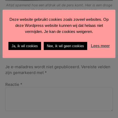
Altijd spannend hoe een afdruk uit de pers komt. Hier is een droge
naald afbeelding gemaakt op een perspex plaat.
Deze website gebruikt cookies zoals zoveel websites. Op
deze Wordpress website kunnen wij dat helaas niet
vermijden. Je kan de cookies weigeren.
op
Geplaatst in
Ontmoeten
•
Geen reacties
Etsgroep
aan
Lees meer
Ja, ik wil cookies
Nee, ik wil geen cookies
het
werk
Geef een reactie
Je e-mailadres wordt niet gepubliceerd.
Vereiste velden
zijn gemarkeerd met
*
Reactie
*