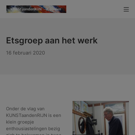
Ga
Mo
naar
KUNSTaandenRIJN
de
inhoud
Etsgroep aan het werk
16
16 februari 2020
februari
2020
Onder de vlag van
KUNSTaandenRIJN is een
klein groepje
enthousiastelingen bezig