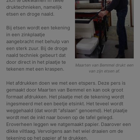
zich te bekwamen in twee
druktechnieken, namelijk
etsen en droge naald.
Bij etsen wordt een tekening
in een zinkplaatje
aangebracht met behulp van
een sterk zuur. Bij de droge
naald techniek gebeurt dat
door direct in het plaatje te
Maarten van Bemmel drukt een
tekenen met een kraspen.
van zijn etsen af.
Het afdrukken doen we met een etspers. Deze pers is
gemaakt door Maarten van Bemmel en kan ook groot
formaat afdrukken. Het plaatje met de tekening wordt
ingesmeerd met een beetje etsinkt. Het teveel wordt
weggehaald (dat wordt “afslaan” genoemd). Het plaatje
wordt met de inkt naar boven op de tafel gelegd.
Eroverheen leggen we natgemaakt papier. Daarover een
dikke viltlaag. Vervolgens aan het wiel draaien om de
tekening op het papier af te drukken.