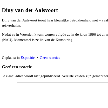
Diny van der Aalsvoort
Diny van der Aalsvoort toont haar kleurrijke betrokkenheid met – vaak 
reisverhalen.
Nadat ze in Woerden kwam wonen volgde ze in de jaren 1996 tot en m
(NAU). Momenteel is ze lid van de Kunstkring.
op
Geplaatst in
Expositie
•
Geen reacties
Duo-
Geef een reactie
expositie
bij
Je e-mailadres wordt niet gepubliceerd.
Vereiste velden zijn gemarke
Kooijman
Interieurs