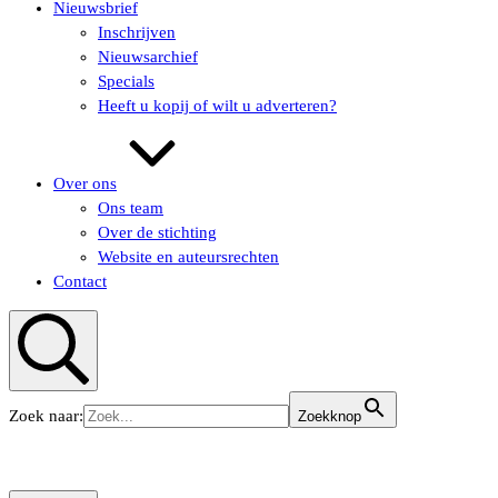
Nieuwsbrief
Inschrijven
Nieuwsarchief
Specials
Heeft u kopij of wilt u adverteren?
Over ons
Ons team
Over de stichting
Website en auteursrechten
Contact
Zoeken
Zoek naar:
Zoekknop
KUNSTaandenRIJN
KUNSTaandenRIJN