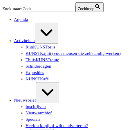
Ga
Zoek naar:
Zoekknop
naar
de
Agenda
inhoud
Uitvouwen/samenvouwen
Activiteiten
RijnKUNSTprijs
KUNSTKajuit (voor mensen die zelfstandig werken)
ThuisKUNSTroute
Schilderdagen
Exposities
KUNSTKafé
Uitvouwen/samenvouwen
Nieuwsbrief
Inschrijven
Nieuwsarchief
Specials
Heeft u kopij of wilt u adverteren?