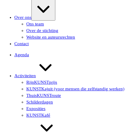
Uitvouwen/samenvouwen
Over ons
Ons team
Over de stichting
Website en auteursrechten
Contact
Agenda
Activiteiten
RijnKUNSTprijs
KUNSTKajuit (voor mensen die zelfstandig werken)
ThuisKUNSTroute
Schilderdagen
Exposities
KUNSTKafé