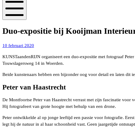
Mobiel
menu
Duo-expositie bij Kooijman Interieu
10
10 februari 2020
februari
KUNSTaandenRIJN organiseert een duo-expositie met fotograaf Peter va
2020
Touwslagersweg 14 in Woerden.
Beide kunstenaars hebben een bijzonder oog voor detail en laten dit i
Peter van Haastrecht
De Montfoortse Peter van Haastrecht verrast met zijn fascinatie voor vo
Hij fotografeert van grote hoogte met behulp van een drone.
Peter ontwikkelde al op jonge leeftijd een passie voor fotografie. Eerst
legt hij de natuur in al haar schoonheid vast. Geen jaargetijde ontsnap