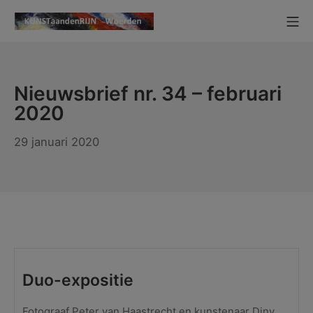
Ga
Mo
naar
KUNSTaandenRIJN
de
inhoud
Nieuwsbrief nr. 34 – februari
2020
1
29 januari 2020
februari
2020
Duo-expositie
Fotograaf Peter van Haastrecht en kunstenaar Diny