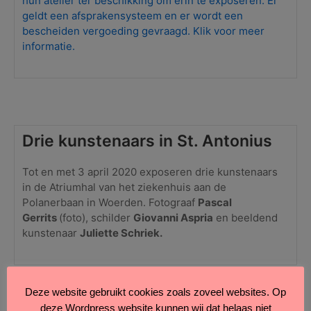
hun atelier ter beschikking om erin te exposeren. Er
geldt een afsprakensysteem en er wordt een
bescheiden vergoeding gevraagd. Klik voor meer
informatie.
Drie kunstenaars in St. Antonius
Tot en met 3 april 2020 exposeren drie kunstenaars
in de Atriumhal van het ziekenhuis aan de
Polanerbaan in Woerden. Fotograaf
Pascal
Gerrits
(foto), schilder
Giovanni Aspria
en beeldend
kunstenaar
Juliette Schriek.
Deze website gebruikt cookies zoals zoveel websites. Op
deze Wordpress website kunnen wij dat helaas niet