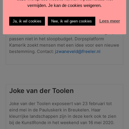
Kunstwerk Eben-Haëzerschool
vermijden. Je kan de cookies weigeren.
Dit keramische kunstwerk,
De Goede Herder
, gaat
Lees meer
Ja, ik wil cookies
Nee, ik wil geen cookies
mogelijk verloren. De kosten om het van het gebouw
af te halen, het op te slaan en elders te bevestigen,
passen niet in het sloopbudget. Dorpsplatform
Kamerik zoekt mensen met een idee voor een nieuwe
bestemming. Contact:
jzwaneveld@freeler.nl
Joke van der Toolen
Joke van der Toolen exposeert van 23 februari tot
eind mei in de Pauluskerk in Breukelen. Haar
kleurrijke landschappen zijn in deze kerk ook te zien
bij de KunstRonde in het weekend van 16 mei 2020.