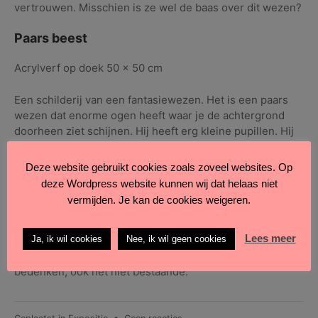
vertrouwen. Misschien is ze wel de baas over dit wezen?
Paars beest
Acrylverf op doek 50 x 50 cm
Een schilderij van een fantasiewezen. Het is een paars
wezen dat enorme ogen heeft waar je de achtergrond
doorheen ziet schijnen. Hij heeft erg kleine pupillen. Hij
staat in een vlak landschap met enorme bloemen en een
klein boompje op een fel geelgroen veld. De lucht is
Deze website gebruikt cookies zoals zoveel websites. Op
blauw met groenige zwemen en licht bewolking.
Het is
deze Wordpress website kunnen wij dat helaas niet
een vrolijk schilderij wat wel een beetje vreemd is. Hoe
vermijden. Je kan de cookies weigeren.
kan dit wezen bestaan en waarom kun je door zijn ogen
heen kijken?
Lees meer
Ja, ik wil cookies
Nee, ik wil geen cookies
Dat is het leuke van kunstenaar zijn; je kunt alles
bedenken, ook het niet bestaande.
op