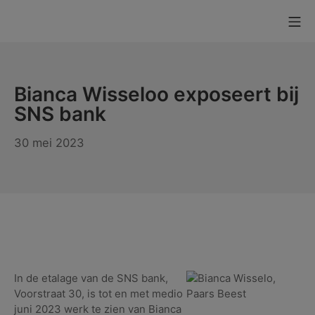
Ga
Mo
naar
KUNSTaandenRIJN
de
inhoud
Bianca Wisseloo exposeert bij
SNS bank
30
30 mei 2023
mei
2023
In de etalage van de SNS bank,
Voorstraat 30, is tot en met medio
juni 2023 werk te zien van Bianca