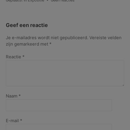
Geplaatst in
Expositie
•
Geen reacties
Bianca
Wisseloo
exposeert
bij
Geef een reactie
SNS
bank
Je e-mailadres wordt niet gepubliceerd.
Vereiste velden
zijn gemarkeerd met
*
Reactie
*
Naam
*
E-mail
*