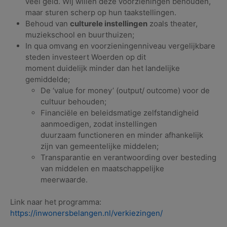
veel geld. Wij willen deze voorzieningen behouden,
maar sturen scherp op hun taakstellingen.
Behoud van
culturele instellingen
zoals theater,
muziekschool en buurthuizen;
In qua omvang en voorzieningenniveau vergelijkbare
steden investeert Woerden op dit
moment duidelijk minder dan het landelijke
gemiddelde;
De ‘value for money’ (output/ outcome) voor de
cultuur behouden;
Financiële en beleidsmatige zelfstandigheid
aanmoedigen, zodat instellingen
duurzaam functioneren en minder afhankelijk
zijn van gemeentelijke middelen;
Transparantie en verantwoording over besteding
van middelen en maatschappelijke
meerwaarde.
Link naar het programma:
https://inwonersbelangen.nl/verkiezingen/