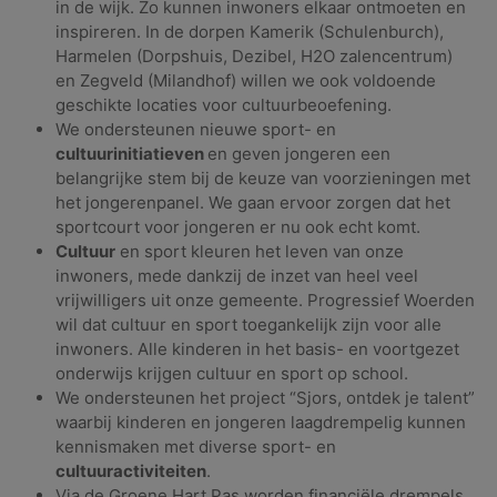
in de wijk. Zo kunnen inwoners elkaar ontmoeten en
inspireren. In de dorpen Kamerik (Schulenburch),
Harmelen (Dorpshuis, Dezibel, H2O zalencentrum)
en Zegveld (Milandhof) willen we ook voldoende
geschikte locaties voor cultuurbeoefening.
We ondersteunen nieuwe sport- en
cultuurinitiatieven
en geven jongeren een
belangrijke stem bij de keuze van voorzieningen met
het jongerenpanel. We gaan ervoor zorgen dat het
sportcourt voor jongeren er nu ook echt komt.
Cultuur
en sport kleuren het leven van onze
inwoners, mede dankzij de inzet van heel veel
vrijwilligers uit onze gemeente. Progressief Woerden
wil dat cultuur en sport toegankelijk zijn voor alle
inwoners. Alle kinderen in het basis- en voortgezet
onderwijs krijgen cultuur en sport op school.
We ondersteunen het project “Sjors, ontdek je talent”
waarbij kinderen en jongeren laagdrempelig kunnen
kennismaken met diverse sport- en
cultuuractiviteiten
.
Via de Groene Hart Pas worden financiële drempels