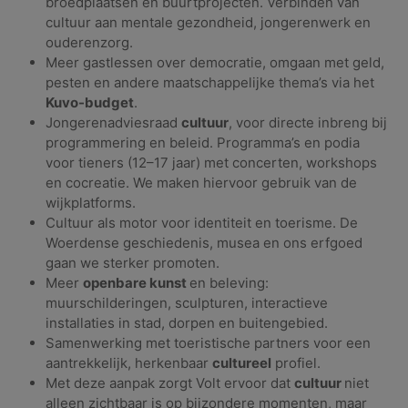
broedplaatsen en buurtprojecten. Verbinden van
cultuur aan mentale gezondheid, jongerenwerk en
ouderenzorg.
Meer gastlessen over democratie, omgaan met geld,
pesten en andere maatschappelijke thema’s via het
Kuvo-budget
.
Jongerenadviesraad
cultuur
, voor directe inbreng bij
programmering en beleid. Programma’s en podia
voor tieners (12–17 jaar) met concerten, workshops
en cocreatie. We maken hiervoor gebruik van de
wijkplatforms.
Cultuur als motor voor identiteit en toerisme. De
Woerdense geschiedenis, musea en ons erfgoed
gaan we sterker promoten.
Meer
openbare kunst
en beleving:
muurschilderingen, sculpturen, interactieve
installaties in stad, dorpen en buitengebied.
Samenwerking met toeristische partners voor een
aantrekkelijk, herkenbaar
cultureel
profiel.
Met deze aanpak zorgt Volt ervoor dat
cultuur
niet
alleen zichtbaar is op bijzondere momenten, maar