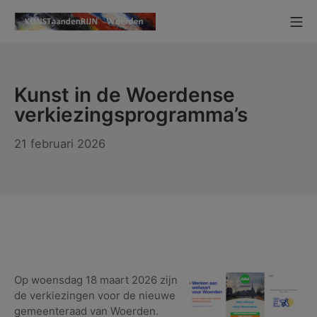
Ga
Mo
naar
KUNSTaandenRIJN
de
inhoud
Kunst in de Woerdense
verkiezingsprogramma’s
1
21 februari 2026
maart
2026
Op woensdag 18 maart 2026 zijn
de verkiezingen voor de nieuwe
gemeenteraad van Woerden.