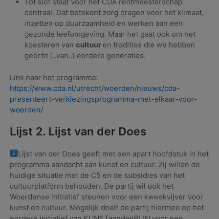
Tot slot staat voor het CDA rentmeesterschap
centraal. Dat betekent zorg dragen voor het klimaat,
inzetten op duurzaamheid en werken aan een
gezonde leefomgeving. Maar het gaat ook om het
koesteren van
cultuur
en tradities die we hebben
geërfd (..van..) eerdere generaties.
Link naar het programma:
https://www.cda.nl/utrecht/woerden/nieuws/cda-
presenteert-verkiezingsprogramma-met-elkaar-voor-
woerden/
Lijst 2. Lijst van der Does
Lijst van der Does geeft met een apart hoofdstuk in het
programma aandacht aan kunst en cultuur. Zij willen de
huidige situatie met de C5 en de subsidies van het
cultuurplatform behouden. De partij wil ook het
Woerdense initiatief steunen voor een kweekvijver voor
kunst en cultuur. Mogelijk doelt de partij hiermee op het
eerdere initiatief van KUNSTaandenRIJN voor een