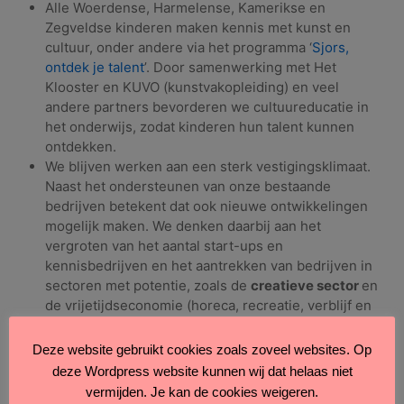
Alle Woerdense, Harmelense, Kamerikse en
Zegveldse kinderen maken kennis met kunst en
cultuur, onder andere via het programma ‘
Sjors,
ontdek je talent
’. Door samenwerking met Het
Klooster en KUVO (kunstvakopleiding) en veel
andere partners bevorderen we cultuureducatie in
het onderwijs, zodat kinderen hun talent kunnen
ontdekken.
We blijven werken aan een sterk vestigingsklimaat.
Naast het ondersteunen van onze bestaande
bedrijven betekent dat ook nieuwe ontwikkelingen
mogelijk maken. We denken daarbij aan het
vergroten van het aantal start-ups en
kennisbedrijven en het aantrekken van bedrijven in
sectoren met potentie, zoals de
creatieve sector
en
de vrijetijdseconomie (horeca, recreatie, verblijf en
cultuur). Zo creëren we banen, vergroten we het
aanbod voor inwoners en bezoekers en versterken
Deze website gebruikt cookies zoals zoveel websites. Op
we onze lokale economie.
deze Wordpress website kunnen wij dat helaas niet
Bij nieuwe woningbouwontwikkelingen, met name in
vermijden. Je kan de cookies weigeren.