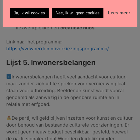
de Poort van Woerden (Stationsgebied, Snellerpoort
en Nieuw-Middelland), zetten we naast meer
Lees meer
Ja, ik wil cookies
Nee, ik wil geen cookies
woningen ook in op ruimte voor werken,
bijvoorbeeld in de vorm van kleinschalige kantoren,
flexwerkplekken en
creatieve hubs
.
Link naar het programma:
https://vvdwoerden.nl/verkiezingsprogramma/
Lijst 5. Inwonersbelangen
Inwonersbelangen heeft veel aandacht voor cultuur,
maar zonder zich uit te spreken voor vernieuwing laat
staan voor uitbreiding. Beeldende kunst wordt vooral
genoemd als aanwezig in de openbare ruimte en in
relatie met erfgoed.
De partij wil geld blijven inzetten voor kunst en cultuur
door behoud van bestaande culturele voorzieningen. Er
wordt geen nieuw budget beschikbaar gesteld, hoewel
de partij signaleert dat Woerden duidelijk minder