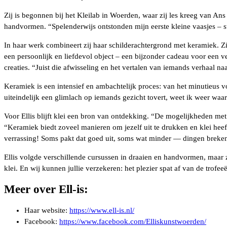
Zij is begonnen bij het Kleilab in Woerden, waar zij les kreeg van Ans
handvormen. “Spelenderwijs ontstonden mijn eerste kleine vaasjes – s
In haar werk combineert zij haar schilderachtergrond met keramiek. Zi
een persoonlijk en liefdevol object – een bijzonder cadeau voor een ve
creaties. “Juist die afwisseling en het vertalen van iemands verhaal na
Keramiek is een intensief en ambachtelijk proces: van het minutieus 
uiteindelijk een glimlach op iemands gezicht tovert, weet ik weer waar
Voor Ellis blijft klei een bron van ontdekking. “De mogelijkheden met
“Keramiek biedt zoveel manieren om jezelf uit te drukken en klei heeft
verrassing! Soms pakt dat goed uit, soms wat minder — dingen breken 
Ellis volgde verschillende cursussen in draaien en handvormen, maar ze
klei. En wij kunnen jullie verzekeren: het plezier spat af van de trof
Meer over Ell-is:
Haar website:
https://www.ell-is.nl/
Facebook:
https://www.facebook.com/Elliskunstwoerden/