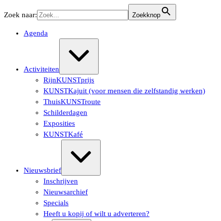
Ga
Zoek naar:
Zoekknop
naar
de
Agenda
inhoud
Uitvouwen/samenvouwen
Activiteiten
RijnKUNSTprijs
KUNSTKajuit (voor mensen die zelfstandig werken)
ThuisKUNSTroute
Schilderdagen
Exposities
KUNSTKafé
Uitvouwen/samenvouwen
Nieuwsbrief
Inschrijven
Nieuwsarchief
Specials
Heeft u kopij of wilt u adverteren?