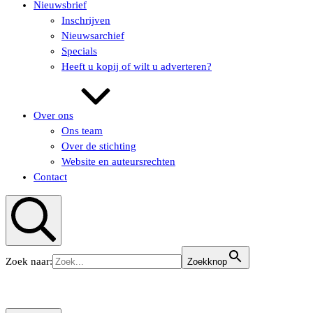
Nieuwsbrief
Inschrijven
Nieuwsarchief
Specials
Heeft u kopij of wilt u adverteren?
Over ons
Ons team
Over de stichting
Website en auteursrechten
Contact
Zoeken
Zoek naar:
Zoekknop
KUNSTaandenRIJN
KUNSTaandenRIJN