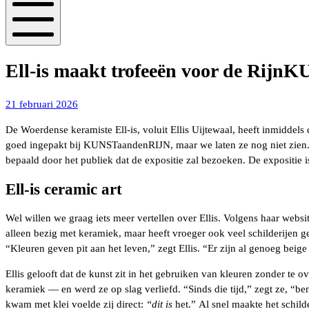
Mobiel
menu
Ell-is maakt trofeeën voor de Rijn
21
21 februari 2026
maart
De Woerdense keramiste Ell-is, voluit Ellis Uijtewaal, heeft inmiddels
2026
goed ingepakt bij KUNSTaandenRIJN, maar we laten ze nog niet zien. Da
bepaald door het publiek dat de expositie zal bezoeken. De expositie 
Ell-is ceramic art
Wel willen we graag iets meer vertellen over Ellis. Volgens haar websi
alleen bezig met keramiek, maar heeft vroeger ook veel schilderijen g
“Kleuren geven pit aan het leven,” zegt Ellis. “Er zijn al genoeg beige
Ellis gelooft dat de kunst zit in het gebruiken van kleuren zonder te
keramiek — en werd ze op slag verliefd. “Sinds die tijd,” zegt ze, “b
kwam met klei voelde zij direct:
“dit is
het.” Al snel maakte het schild