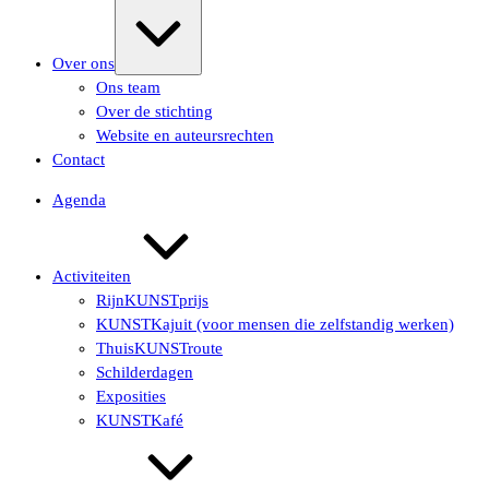
Uitvouwen/samenvouwen
Over ons
Ons team
Over de stichting
Website en auteursrechten
Contact
Agenda
Activiteiten
RijnKUNSTprijs
KUNSTKajuit (voor mensen die zelfstandig werken)
ThuisKUNSTroute
Schilderdagen
Exposities
KUNSTKafé