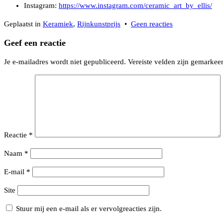
Instagram:
https://www.instagram.com/ceramic_art_by_ellis/
op
Geplaatst in
Keramiek
,
Rijnkunstprijs
•
Geen reacties
Ell-
Geef een reactie
is
maakt
Je e-mailadres wordt niet gepubliceerd.
Vereiste velden zijn gemarke
trofeeën
voor
de
RijnKUNSTprij
2026
Reactie
*
Naam
*
E-mail
*
Site
Stuur mij een e-mail als er vervolgreacties zijn.