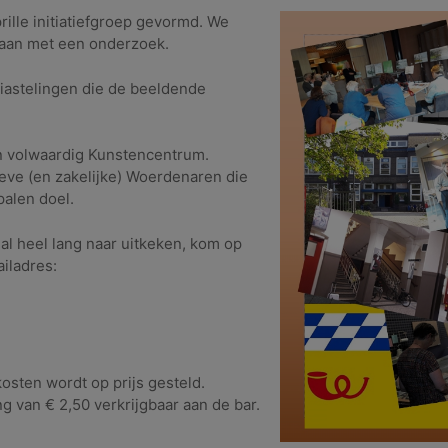
ille initiatiefgroep gevormd. We
gaan met een onderzoek.
iastelingen die de beeldende
n volwaardig Kunstencentrum.
eve (en zakelijke) Woerdenaren die
palen doel.
al heel lang naar uitkeken, kom op
iladres:
kosten wordt op prijs gesteld.
ng van € 2,50 verkrijgbaar aan de bar.