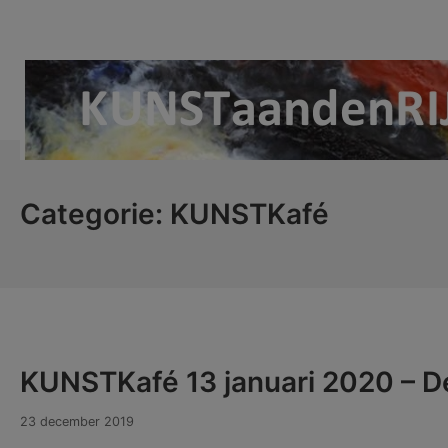
Ga
naar
de
inhoud
KUNSTaandenRIJN
Categorie:
KUNSTKafé
KUNSTKafé 13 januari 2020 – D
18
23 december 2019
maart