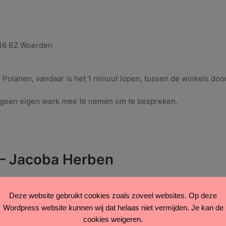
46 BZ Woerden
Polanen, vandaar is het 1 minuut lopen, tussen de winkels door
u geen eigen werk mee te nemen om te bespreken.
– Jacoba Herben
Deze website gebruikt cookies zoals zoveel websites. Op deze
 geometrie en Escher
Wordpress website kunnen wij dat helaas niet vermijden. Je kan de
cookies weigeren.