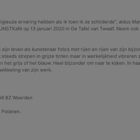
igieuze ervaring hebben als ik toen ik ze schilderde”, aldus M
t KUNSTKafé op 13 januari 2020 in De Tafel van Twaalf. Neem oo
 zijn leven als kunstenaar foto’s met rijen en rijen van zijn bijz
t steeds strepen in grijze tinten maar in werkelijkheid vibreren
 het grijs of het blauw. Heel bijzonder om naar te kijken. In haa
wikkeling van zijn werk.
46 BZ Woerden
 Polanen.