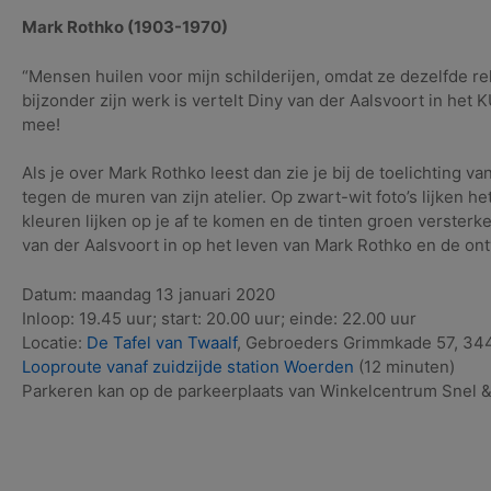
2021
Mark Rothko (1903-1970)
“Mensen huilen voor mijn schilderijen, omdat ze dezelfde rel
bijzonder zijn werk is vertelt Diny van der Aalsvoort in he
mee!
Als je over Mark Rothko leest dan zie je bij de toelichting van
tegen de muren van zijn atelier. Op zwart-wit foto’s lijken he
kleuren lijken op je af te komen en de tinten groen versterken
van der Aalsvoort in op het leven van Mark Rothko en de ont
Datum: maandag 13 januari 2020
Inloop: 19.45 uur; start: 20.00 uur; einde: 22.00 uur
Locatie:
De Tafel van Twaalf
, Gebroeders Grimmkade 57, 34
Looproute vanaf zuidzijde station Woerden
(12 minuten)
Parkeren kan op de parkeerplaats van Winkelcentrum Snel &