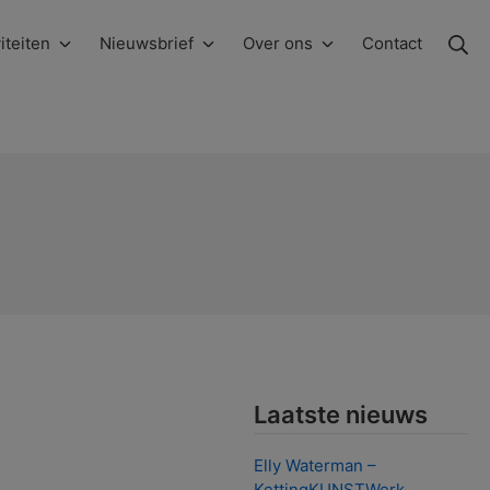
Zo
iteiten
Nieuwsbrief
Over ons
Contact
Laatste nieuws
Elly Waterman –
KettingKUNSTWerk