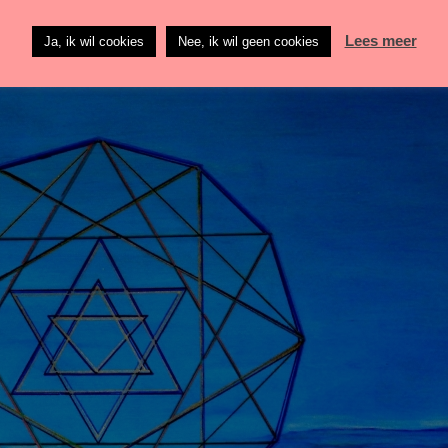
ange traditie van geometrische kunst. De mandala is misschien
m haar aanspreekt en toont enkele van haar schilderijen.
Lees meer
Ja, ik wil cookies
Nee, ik wil geen cookies