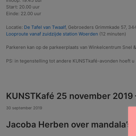
Inloop: 19.45 uur
Start: 20.00 uur
Einde: 22.00 uur
Locatie:
De Tafel van Twaalf
, Gebroeders Grimmkade 57, 34
Looproute vanaf zuidzijde station Woerden
(12 minuten)
Parkeren kan op de parkeerplaats van Winkelcentrum Snel & 
PS: in tegenstelling tot andere KUNSTkafé-avonden hoeft 
KUNSTKafé 25 november 2019 
18
30 september 2019
maart
2021
Jacoba Herben over mandala’s,