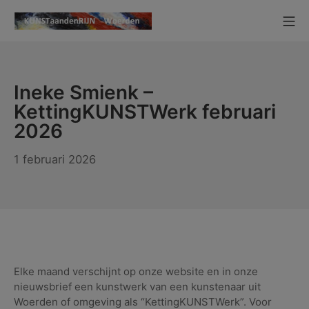
Ga
Mo
naar
KUNSTaandenRIJN
de
inhoud
Ineke Smienk –
KettingKUNSTWerk februari
2026
1
1 februari 2026
februari
2026
Elke maand verschijnt op onze website en in onze
nieuwsbrief een kunstwerk van een kunstenaar uit
Woerden of omgeving als “KettingKUNSTWerk”. Voor