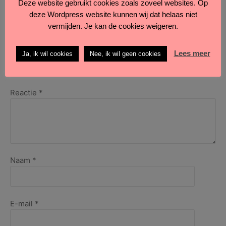
Deze website gebruikt cookies zoals zoveel websites. Op
Ineke
deze Wordpress website kunnen wij dat helaas niet
Smienk
–
vermijden. Je kan de cookies weigeren.
KettingKUNSTWerk
Geef een reactie
februari
Lees meer
Ja, ik wil cookies
Nee, ik wil geen cookies
2026
Je e-mailadres wordt niet gepubliceerd.
Vereiste velden
zijn gemarkeerd met
*
Reactie
*
Naam
*
E-mail
*