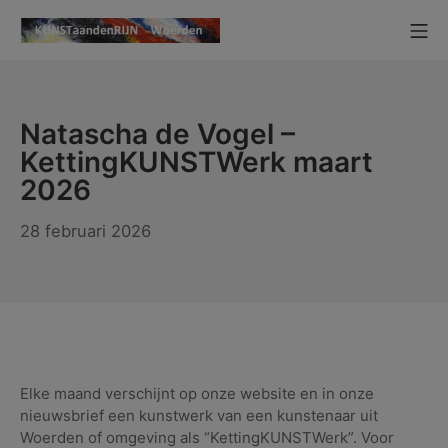
Ga
Mo
naar
KUNSTaandenRIJN
de
inhoud
Natascha de Vogel –
KettingKUNSTWerk maart
2026
29
28 februari 2026
maart
2026
Elke maand verschijnt op onze website en in onze
nieuwsbrief een kunstwerk van een kunstenaar uit
Woerden of omgeving als “KettingKUNSTWerk”. Voor