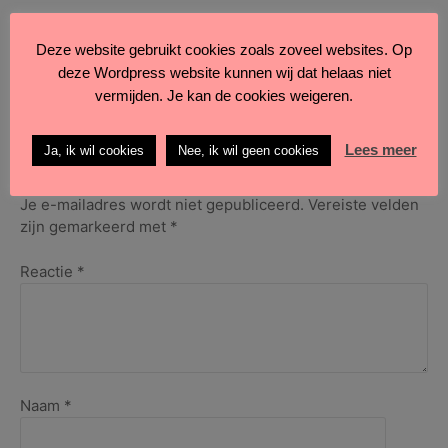
Deze website gebruikt cookies zoals zoveel websites. Op
deze Wordpress website kunnen wij dat helaas niet
op
Geplaatst in
KettingKUNSTwerk
•
Geen reacties
vermijden. Je kan de cookies weigeren.
Natascha
de
Vogel
Lees meer
Ja, ik wil cookies
Nee, ik wil geen cookies
–
Geef een reactie
KettingKUNSTWerk
maart
Je e-mailadres wordt niet gepubliceerd.
Vereiste velden
2026
zijn gemarkeerd met
*
Reactie
*
Naam
*