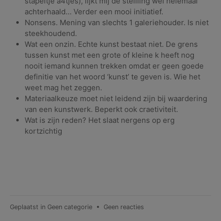
stapeltje a4tjes), lijkt mij de stellling wel helemaal
achterhaald… Verder een mooi initiatief.
Nonsens. Mening van slechts 1 galeriehouder. Is niet
steekhoudend.
Wat een onzin. Echte kunst bestaat niet. De grens
tussen kunst met een grote of kleine k heeft nog
nooit iemand kunnen trekken omdat er geen goede
definitie van het woord ‘kunst’ te geven is. Wie het
weet mag het zeggen.
Materiaalkeuze moet niet leidend zijn bij waardering
van een kunstwerk. Beperkt ook craetiviteit.
Wat is zijn reden? Het slaat nergens op erg
kortzichtig
op
Geplaatst in
Geen categorie
•
Geen reacties
Stelling