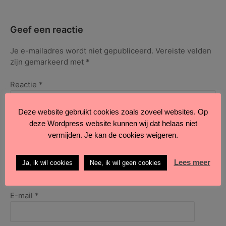
van
de
maand
Geef een reactie
juli
2017
Je e-mailadres wordt niet gepubliceerd.
Vereiste velden
zijn gemarkeerd met
*
Reactie
*
Deze website gebruikt cookies zoals zoveel websites. Op
deze Wordpress website kunnen wij dat helaas niet
vermijden. Je kan de cookies weigeren.
Naam
*
Lees meer
Ja, ik wil cookies
Nee, ik wil geen cookies
E-mail
*