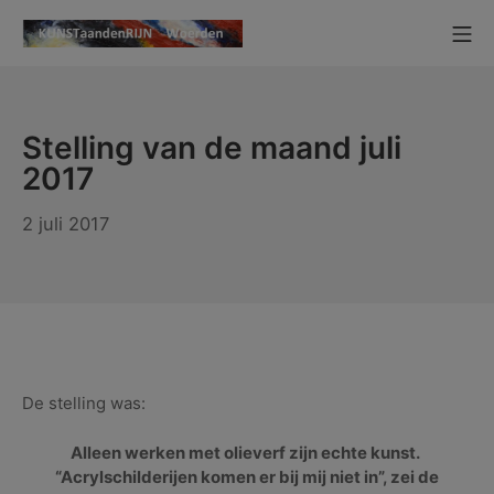
Ga
Mo
naar
KUNSTaandenRIJN
de
inhoud
Stelling van de maand juli
2017
15
2 juli 2017
juli
2017
De stelling was:
Alleen werken met olieverf zijn echte kunst.
“Acrylschilderijen komen er bij mij niet in”, zei de