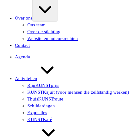
Uitvouwen/samenvouwen
Over ons
Ons team
Over de stichting
Website en auteursrechten
Contact
Agenda
Activiteiten
RijnKUNSTprijs
KUNSTKajuit (voor mensen die zelfstandig werken)
ThuisKUNSTroute
Schilderdagen
Exposities
KUNSTKafé