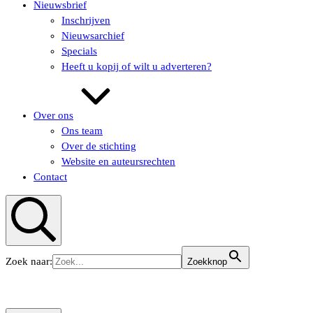
Nieuwsbrief
Inschrijven
Nieuwsarchief
Specials
Heeft u kopij of wilt u adverteren?
Over ons
Ons team
Over de stichting
Website en auteursrechten
Contact
Zoeken
Zoek naar:
Zoekknop
KUNSTaandenRIJN
KUNSTaandenRIJN