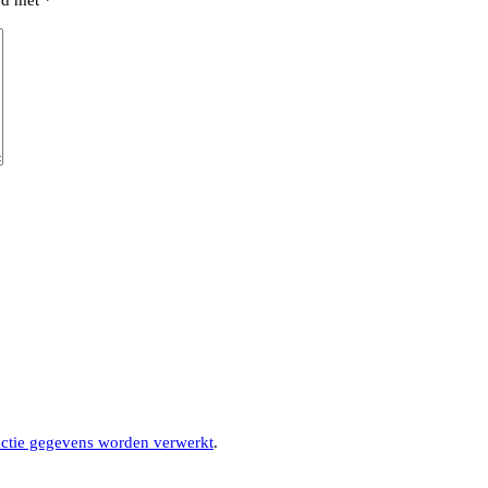
erd met
*
actie gegevens worden verwerkt
.