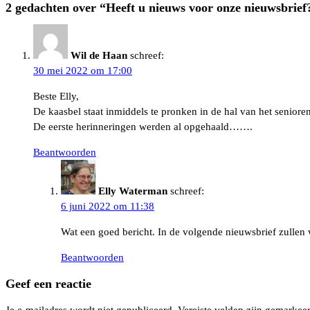
2 gedachten over “
Heeft u nieuws voor onze nieuwsbrief
u
nieuws
voor
Wil de Haan
schreef:
onze
30 mei 2022 om 17:00
nieuwsbrief?
Beste Elly,
De kaasbel staat inmiddels te pronken in de hal van het senior
De eerste herinneringen werden al opgehaald…….
Beantwoorden
Elly Waterman
schreef:
6 juni 2022 om 11:38
Wat een goed bericht. In de volgende nieuwsbrief zullen 
Beantwoorden
Geef een reactie