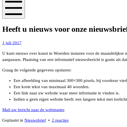
Mobiel
menu
Heeft u nieuws voor onze nieuwsbrie
6
1 juli 2017
maart
U kunt nieuws over kunst in Woerden insturen voor de maandelijkse n
2021
aanpassen. Plaatsing van een informatief nieuwsbericht is gratis als 
Graag de volgende gegevens opsturen:
Een afbeelding van minimaal 300×300 pixels, bij voorkeur vier
Een korte tekst van maximaal 40 woorden.
Een link naar uw website waar meer informatie te vinden is.
Indien u geen eigen website heeft: een langere tekst met toe
Mail uw bericht naar de webmaster
.
op
Geplaatst in
Nieuwsbrief
•
2 reacties
Heeft