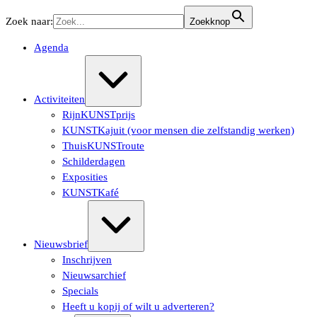
Ga
Zoek naar:
Zoekknop
naar
de
Agenda
inhoud
Uitvouwen/samenvouwen
Activiteiten
RijnKUNSTprijs
KUNSTKajuit (voor mensen die zelfstandig werken)
ThuisKUNSTroute
Schilderdagen
Exposities
KUNSTKafé
Uitvouwen/samenvouwen
Nieuwsbrief
Inschrijven
Nieuwsarchief
Specials
Heeft u kopij of wilt u adverteren?