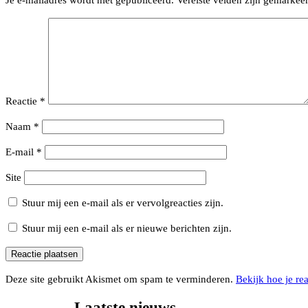
Je e-mailadres wordt niet gepubliceerd.
Vereiste velden zijn gemarke
Reactie
*
Naam
*
E-mail
*
Site
Stuur mij een e-mail als er vervolgreacties zijn.
Stuur mij een e-mail als er nieuwe berichten zijn.
Deze site gebruikt Akismet om spam te verminderen.
Bekijk hoe je re
Laatste nieuws