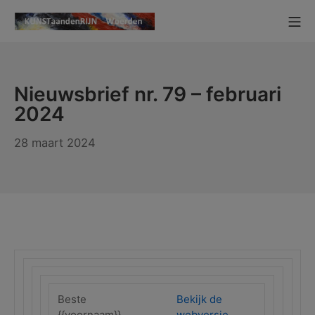
Ga
Mo
naar
KUNSTaandenRIJN
de
inhoud
Nieuwsbrief nr. 79 – februari
2024
28 maart 2024
Beste
Bekijk de
{{voornaam}}
webversie