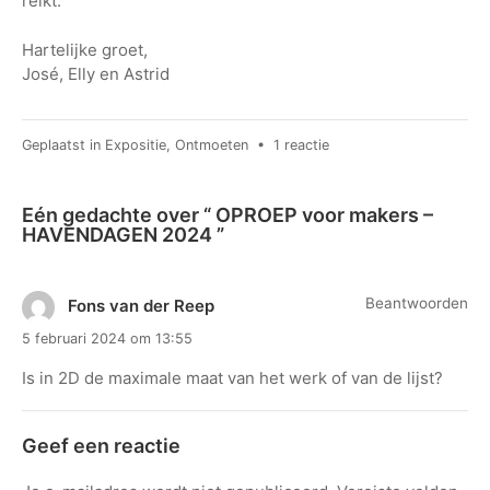
reikt.
Hartelijke groet,
José, Elly en Astrid
op
Geplaatst in
Expositie
,
Ontmoeten
•
1 reactie
OPROEP
voor
Eén gedachte over “
OPROEP voor makers –
makers
HAVENDAGEN 2024
”
–
HAVENDAGEN
2024
Beantwoorden
Fons van der Reep
5 februari 2024 om 13:55
Is in 2D de maximale maat van het werk of van de lijst?
Geef een reactie