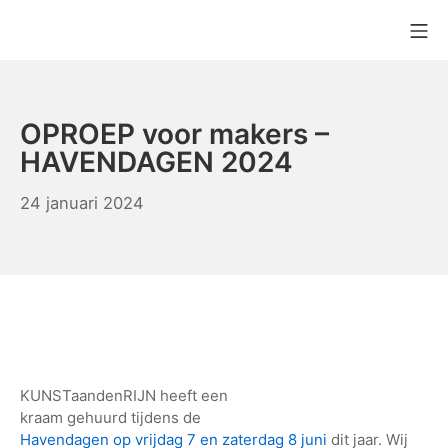
Ga
Mo
naar
KUNSTaandenRIJN
de
inhoud
OPROEP voor makers –
HAVENDAGEN 2024
24
24 januari 2024
januari
2024
KUNSTaandenRIJN heeft een
kraam gehuurd tijdens de
Havendagen op vrijdag 7 en zaterdag 8 juni
dit jaar. Wij