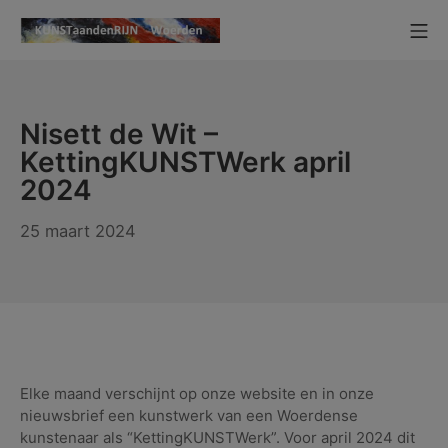
Ga
Mo
naar
KUNSTaandenRIJN
de
inhoud
Nisett de Wit –
KettingKUNSTWerk april
2024
25
25 maart 2024
maart
2024
Elke maand verschijnt op onze website en in onze
nieuwsbrief een kunstwerk van een Woerdense
kunstenaar als “KettingKUNSTWerk”. Voor april 2024 dit