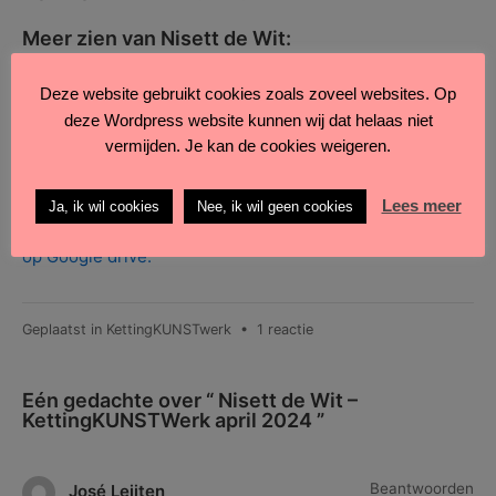
Meer zien van Nisett de Wit:
Mijn website:
www.nisettdewit.nl
Deze website gebruikt cookies zoals zoveel websites. Op
Instagram met cursistenwerk:
deze Wordpress website kunnen wij dat helaas niet
https://www.instagram.com/schildertekenles_nisett/
vermijden. Je kan de cookies weigeren.
Facebook: Nisett de
Wit:
https://www.facebook.com/nisett.dewit
Lees meer
Ja, ik wil cookies
Nee, ik wil geen cookies
Alle verschenen kettingkunstwerken
kan je hier bekijken
op Google drive.
op
Geplaatst in
KettingKUNSTwerk
•
1 reactie
Nisett
de
Eén gedachte over “
Nisett de Wit –
Wit
KettingKUNSTWerk april 2024
”
–
KettingKUNSTWerk
april
Beantwoorden
José Leijten
2024