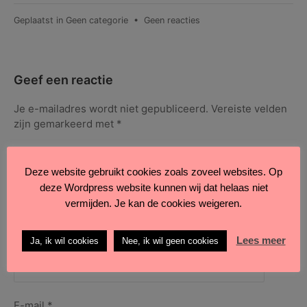
op
Geplaatst in
Geen categorie
•
Geen reacties
Koos
van
den
Nieuwendijk
Geef een reactie
exposeert
bij
Je e-mailadres wordt niet gepubliceerd.
Vereiste velden
SNS
zijn gemarkeerd met
*
bank
Reactie
*
Deze website gebruikt cookies zoals zoveel websites. Op
deze Wordpress website kunnen wij dat helaas niet
vermijden. Je kan de cookies weigeren.
Lees meer
Ja, ik wil cookies
Nee, ik wil geen cookies
Naam
*
E-mail
*