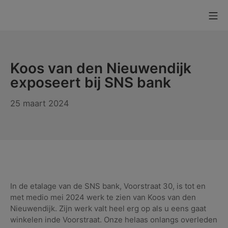
Ga
Mo
naar
KUNSTaandenRIJN
de
inhoud
Koos van den Nieuwendijk
exposeert bij SNS bank
26
25 maart 2024
maart
2024
In de etalage van de SNS bank, Voorstraat 30, is tot en
met medio mei 2024 werk te zien van Koos van den
Nieuwendijk. Zijn werk valt heel erg op als u eens gaat
winkelen inde Voorstraat. Onze helaas onlangs overleden