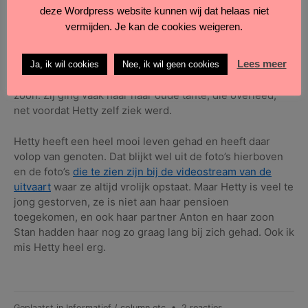
mooie tuin met veel liefde. Ik kocht dezelfde heuchera
deze Wordpress website kunnen wij dat helaas niet
met oranje blad die in haar voortuin stond en kreeg een
vermijden. Je kan de cookies weigeren.
stekje van een bijzondere plant met driehoekige
bladeren. Ze vertelde mij over haar werk bij Bredius, bij
Lees meer
de klompenpaden en bij de Donderberggroep. Hetty was
Ja, ik wil cookies
Nee, ik wil geen cookies
altijd betrokken bij haar familie, haar partner en diens
zoon. Zij ging vaak naar haar oude tante, die overleed,
net voordat Hetty zelf ziek werd.
Hetty heeft een heel mooi leven gehad en heeft daar
volop van genoten. Dat blijkt wel uit de foto’s hierboven
en de foto’s
die te zien zijn bij de videostream van de
uitvaart
waar ze altijd vrolijk opstaat. Maar Hetty is veel te
jong gestorven, ze is niet aan haar pensioen
toegekomen, en ook haar partner Anton en haar zoon
Stan hadden haar nog zo graag lang bij zich gehad. Ook ik
mis Hetty heel erg.
op
Geplaatst in
Informatief / column etc
•
2 reacties