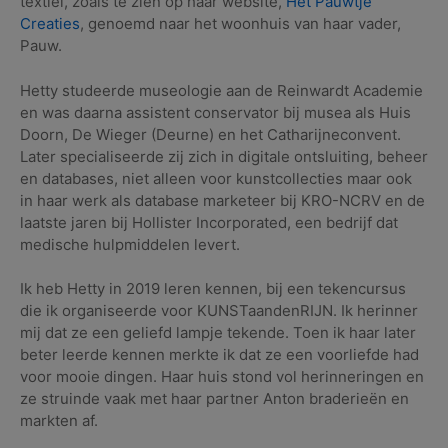
textiel, zoals te zien op haar website,
Het Pauwtje
Creaties
, genoemd naar het woonhuis van haar vader,
Pauw.
Hetty studeerde museologie aan de Reinwardt Academie
en was daarna assistent conservator bij musea als Huis
Doorn, De Wieger (Deurne) en het Catharijneconvent.
Later specialiseerde zij zich in digitale ontsluiting, beheer
en databases, niet alleen voor kunstcollecties maar ook
in haar werk als database marketeer bij KRO-NCRV en de
laatste jaren bij Hollister Incorporated, een bedrijf dat
medische hulpmiddelen levert.
Ik heb Hetty in 2019 leren kennen, bij een tekencursus
die ik organiseerde voor KUNSTaandenRIJN. Ik herinner
mij dat ze een geliefd lampje tekende. Toen ik haar later
beter leerde kennen merkte ik dat ze een voorliefde had
voor mooie dingen. Haar huis stond vol herinneringen en
ze struinde vaak met haar partner Anton braderieën en
markten af.