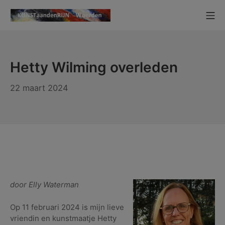
Ga
Mo
naar
KUNSTaandenRIJN
de
inhoud
Hetty Wilming overleden
25
22 maart 2024
maart
2024
door Elly Waterman
Op 11 februari 2024 is mijn lieve
vriendin en kunstmaatje Hetty