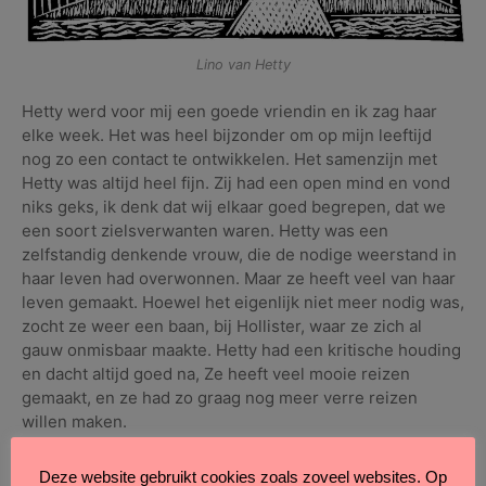
Lino van Hetty
Hetty werd voor mij een goede vriendin en ik zag haar
elke week. Het was heel bijzonder om op mijn leeftijd
nog zo een contact te ontwikkelen. Het samenzijn met
Hetty was altijd heel fijn. Zij had een open mind en vond
niks geks, ik denk dat wij elkaar goed begrepen, dat we
een soort zielsverwanten waren. Hetty was een
zelfstandig denkende vrouw, die de nodige weerstand in
haar leven had overwonnen. Maar ze heeft veel van haar
leven gemaakt. Hoewel het eigenlijk niet meer nodig was,
zocht ze weer een baan, bij Hollister, waar ze zich al
gauw onmisbaar maakte. Hetty had een kritische houding
en dacht altijd goed na, Ze heeft veel mooie reizen
gemaakt, en ze had zo graag nog meer verre reizen
willen maken.
Hetty was veel bezig met haar huis, verzorgde haar
Deze website gebruikt cookies zoals zoveel websites. Op