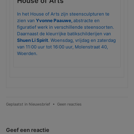
House of Arts
In het House of Arts zijn steensculpturen te
zien van
Yvonne Paauwe,
abstracte en
figuratief werk in verschillende steensoorten.
Daarnaast de kleurrijke batikschilderijen van
Shuen Li Spirit
. Woensdag, vrijdag en zaterdag
van 11:00 uur tot 16:00 uur, Molenstraat 40,
Woerden.
op
Geplaatst in
Nieuwsbrief
•
Geen reacties
Nieuwsbrief
nr.
54
–
Geef een reactie