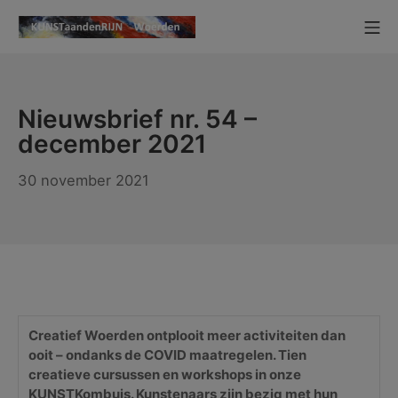
Ga
Mo
naar
KUNSTaandenRIJN
de
inhoud
Nieuwsbrief nr. 54 –
december 2021
30
30 november 2021
november
2021
Creatief Woerden ontplooit meer activiteiten dan
ooit – ondanks de COVID maatregelen. Tien
creatieve cursussen en workshops in onze
KUNSTKombuis. Kunstenaars zijn bezig met hun