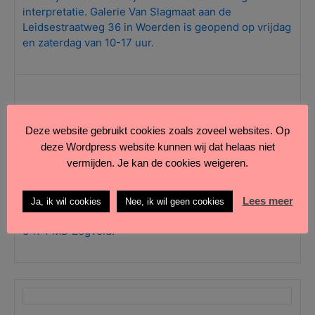
interpretatie. Galerie Van Slagmaat aan de
Leidsestraatweg 36 in Woerden is geopend op vrijdag
en zaterdag van 10-17 uur.
Marianne Aulman
Deze website gebruikt cookies zoals zoveel websites. Op
deze Wordpress website kunnen wij dat helaas niet
In de Blauwe Meije exposeert momenteel Marianne
vermijden. Je kan de cookies weigeren.
Aulman met onder andere kleurige litho’s en
schilderijen met thema’s uit diverse culturen. Ook
haar tassen en sieraden zijn te zien, gemaakt van
Lees meer
Ja, ik wil cookies
Nee, ik wil geen cookies
hergebruikte materialen. Het adres is Meije 300,
3474 MD Zegveld.