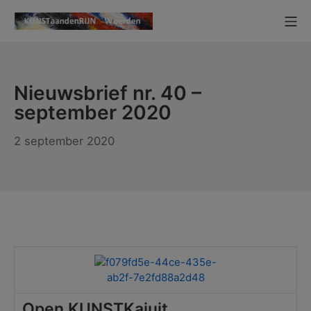
Ga
Mo
naar
KUNSTaandenRIJN
de
inhoud
Nieuwsbrief nr. 40 –
september 2020
2 september 2020
Open KUNSTKajuit