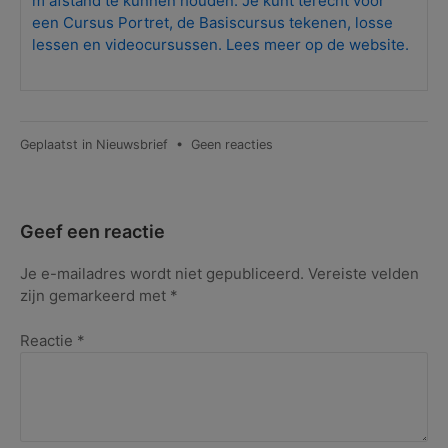
m afstand te kunnen houden. Je kunt terecht voor
een Cursus Portret, de Basiscursus tekenen, losse
lessen en videocursussen. Lees meer op de website.
op
Geplaatst in
Nieuwsbrief
•
Geen reacties
Nieuwsbrief
nr.
40 –
september
Geef een reactie
2020
Je e-mailadres wordt niet gepubliceerd.
Vereiste velden
zijn gemarkeerd met
*
Reactie
*