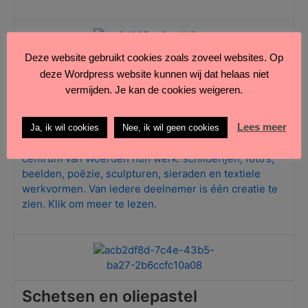
Deze website gebruikt cookies zoals zoveel websites. Op
deze Wordpress website kunnen wij dat helaas niet
vermijden. Je kan de cookies weigeren.
Woerdens KunstLint
Lees meer
Negenenveertig kunstenaars tonen van vrijdag 4
Ja, ik wil cookies
Nee, ik wil geen cookies
september tot zondag 4 oktober in etalages in het
centrum van Woerden hun werk: schilderijen, foto’s,
beelden, poëzie, sculpturen, sieraden en textiele
werkvormen. Van iedere deelnemer is één creatie te
zien. Klik om meer te lezen.
Schetsen en oliepastel