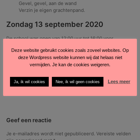
Gevel, gevel, aan de wand
Verzin je eigen grachtenpand.
Zondag 13 september 2020
De school was open van 12:00 uur tot 16:00 voor
bezichtiging gebouw en genoemde exposities.
Deze website gebruikt cookies zoals zoveel websites. Op
deze Wordpress website kunnen wij dat helaas niet
vermijden. Je kan de cookies weigeren.
Lees meer
Ja, ik wil cookies
Nee, ik wil geen cookies
Geplaatst in
Expositie
,
Schilderen
,
Voor kinderen en jeugd
•
Geen
op
reacties
Open
Monumentendag
2020
in
Geef een reactie
de
KUNSTKajuit
Je e-mailadres wordt niet gepubliceerd.
Vereiste velden