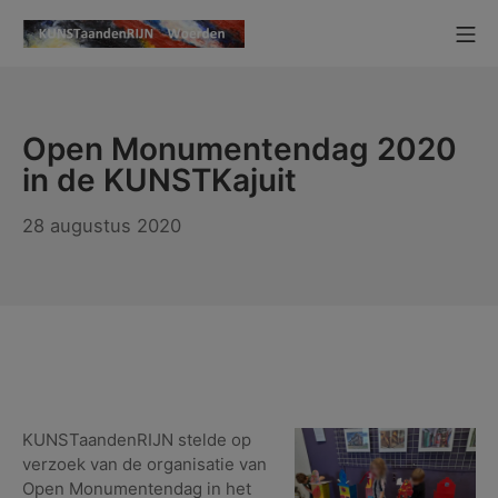
Ga
Mo
naar
KUNSTaandenRIJN
de
inhoud
Open Monumentendag 2020
in de KUNSTKajuit
24
28 augustus 2020
september
2020
KUNSTaandenRIJN stelde op
verzoek van de organisatie van
Open Monumentendag in het