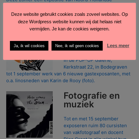
juweeltjes. Keramiek van Joop Metselaar (foto) en Paula
Kemper. Schilderijen en bronzen van Henk de Geus.
Deze website gebruikt cookies zoals zoveel websites. Op
deze Wordpress website kunnen wij dat helaas niet
Exposanten
vermijden. Je kan de cookies weigeren.
Galerie
Marryzglaz
Lees meer
Ja, ik wil cookies
Nee, ik wil geen cookies
In de POP-UP Galerie,
Kerkstraat 22, in Bodegraven
tot 1 september werk van 6 nieuwe gastexposanten, met
o.a. linosneden van Karin de Rooy (foto).
Fotografie en
muziek
Tot en met 15 september
exposeren ruim 80 cursisten
van vakfotograaf en docent