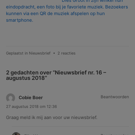
Dies Groot in zijn winkel hun
eindopdracht, een foto bij je favoriete muziek. Bezoekers
kunnen via een QR de muziek afspelen op hun
smartphone.
op
Geplaatst in
Nieuwsbrief
•
2 reacties
Nieuwsbrief
nr.
2 gedachten over “
Nieuwsbrief nr. 16 –
16
augustus 2018
”
–
augustus
2018
Beantwoorden
Cobie Boer
27 augustus 2018 om 12:36
Graag meld ik mij aan voor uw nieuwsbrief.