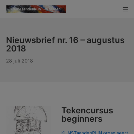
Ga
Mo
naar
KUNSTaandenRIJN
de
inhoud
Nieuwsbrief nr. 16 – augustus
2018
28 juli 2018
Tekencursus
beginners
KUNSTaandenRIJN organiseert