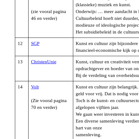
(klassieke) muziek en kunst.
(zie vooral pagina
Onderwijs: … meer aandacht in h
46 en verder)
Cultuurbeleid hoeft niet duurder
modieuze of ideologische projec
Het subsidiebeleid in de cultuurse
12
SGP
Kunst en cultuur zijn bijzonder
financieel-economische kijk op 
13
ChristenUnie
Kunst, cultuur en creativiteit ve
opdrachtgever en hoeder van ons
Bij de verdeling van overheidssu
14
Volt
Kunst en cultuur zijn belangrij
geld voor vrij. Dat is nodig vo
(Zie vooral pagina
Toch is de kunst- en cultuursec
70 en verder)
afgelopen vijftien jaar.
We gaan weer investeren in kunst
Een diverse samenleving verdien
hart van onze
samenleving.