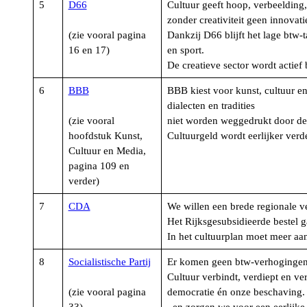
5
D66
Cultuur geeft hoop, verbeelding,
zonder creativiteit geen innovat
(zie vooral pagina
Dankzij D66 blijft het lage btw-t
16 en 17)
en sport.
De creatieve sector wordt actie
6
BBB
BBB kiest voor kunst, cultuur en
dialecten en tradities
(zie vooral
niet worden weggedrukt door de 
hoofdstuk Kunst,
Cultuurgeld wordt eerlijker verd
Cultuur en Media,
pagina 109 en
verder)
7
CDA
We willen een brede regionale ve
Het Rijksgesubsidieerde bestel g
In het cultuurplan moet meer aa
8
Socialistische Partij
Er komen geen btw-verhogingen v
Cultuur verbindt, verdiept en v
(zie vooral pagina
democratie én onze beschaving. 