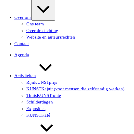
Uitvouwen/samenvouwen
Over ons
Ons team
Over de stichting
Website en auteursrechten
Contact
Agenda
Activiteiten
RijnKUNSTprijs
KUNSTKajuit (voor mensen die zelfstandig werken)
ThuisKUNSTroute
Schilderdagen
Exposities
KUNSTKafé