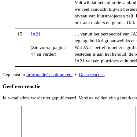
Volt wil dat het culturele aanbo
we veel aandacht blijven besteden
niveau van kunstprojecten zelf.
mix aan makers en genres. Ook 
15
JA21
… vanuit het perspectief van JA2
tegengeluid krijgt nauwelijks een
(Zie vooral pagina
Wat JA21 betreft moet er signifi
47 en verder)
besteden is aan het behoud, de r
JA21 wil een pluriform cultuurkl
op
Geplaatst in
Informatief / column etc
•
Geen reacties
Kunst
Geef een reactie
en
cultuur
Je e-mailadres wordt niet gepubliceerd.
Vereiste velden zijn gemarke
in
de
verkiezingsprog