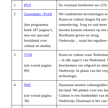
1
PVV
En voortaan berekenen we 21% b
2
Groenlinks / PvdA
We combineren investeringen in h
Kunst en cultuur dragen bij aan v
(het programma
samenleving. Jong en oud moet k
heeft 187 pagina’s,
moeten kunnen rekenen op een ee
met een speciaal
Roofkunst geven we terug.
hoofdstuk over
Onderwijs: .. naast het regulier
cultuur en media)
3
VVD
Kunst en cultuur waar Nederland 
– in alle regio’s van Nederland.
(zie vooral pagina
beschermen ons erfgoed en stimu
89)
Onderwijs: In plaats van het ve
technologie.
4
NSC
Daarnaast moeten cultuurgelden 
het land. We pleiten voor een he
(zie vooral pagina
Cultuur is een bindmiddel van d
38)
Onderwijs: Daarnaast is het van 