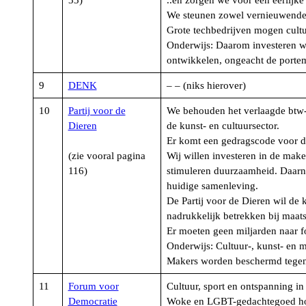
33)
..en zorgen we voor een eerlijke
We steunen zowel vernieuwende 
Grote techbedrijven mogen cultu
Onderwijs: Daarom investeren we
ontwikkelen, ongeacht de porte
9
DENK
– – (niks hierover)
10
Partij voor de
We behouden het verlaagde btw-
Dieren
de kunst- en cultuursector.
Er komt een gedragscode voor de
(zie vooral pagina
Wij willen investeren in de maker
116)
stimuleren duurzaamheid. Daarna
huidige samenleving.
De Partij voor de Dieren wil de k
nadrukkelijk betrekken bij maat
Er moeten geen miljarden naar fo
Onderwijs: Cultuur-, kunst- en 
Makers worden beschermd tegen h
11
Forum voor
Cultuur, sport en ontspanning in
Democratie
Woke en LGBT-gedachtegoed houd