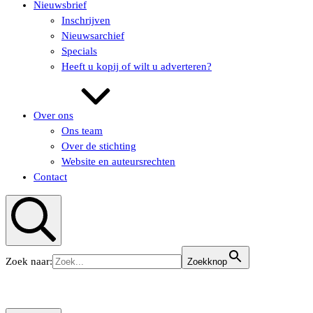
Nieuwsbrief
Inschrijven
Nieuwsarchief
Specials
Heeft u kopij of wilt u adverteren?
Over ons
Ons team
Over de stichting
Website en auteursrechten
Contact
Zoeken
Zoek naar:
Zoekknop
KUNSTaandenRIJN
KUNSTaandenRIJN