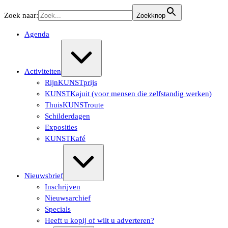
Ga
Zoek naar:
Zoekknop
naar
de
Agenda
inhoud
Uitvouwen/samenvouwen
Activiteiten
RijnKUNSTprijs
KUNSTKajuit (voor mensen die zelfstandig werken)
ThuisKUNSTroute
Schilderdagen
Exposities
KUNSTKafé
Uitvouwen/samenvouwen
Nieuwsbrief
Inschrijven
Nieuwsarchief
Specials
Heeft u kopij of wilt u adverteren?