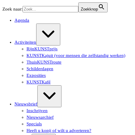
Ga
Zoek naar:
Zoekknop
naar
de
Agenda
inhoud
Uitvouwen/samenvouwen
Activiteiten
RijnKUNSTprijs
KUNSTKajuit (voor mensen die zelfstandig werken)
ThuisKUNSTroute
Schilderdagen
Exposities
KUNSTKafé
Uitvouwen/samenvouwen
Nieuwsbrief
Inschrijven
Nieuwsarchief
Specials
Heeft u kopij of wilt u adverteren?