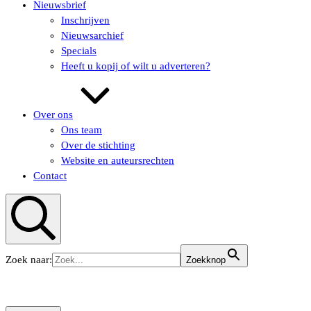
Nieuwsbrief
Inschrijven
Nieuwsarchief
Specials
Heeft u kopij of wilt u adverteren?
Over ons
Ons team
Over de stichting
Website en auteursrechten
Contact
Zoeken
Zoek naar:
Zoekknop
KUNSTaandenRIJN
KUNSTaandenRIJN