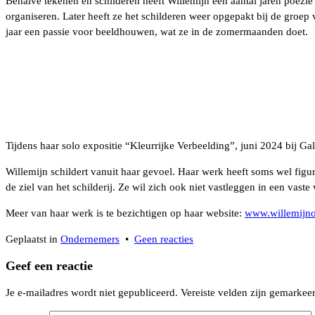
Behalve tekenen en schilderen heeft Willemijn een aantal jaren poëzie
organiseren. Later heeft ze het schilderen weer opgepakt bij de groe
jaar een passie voor beeldhouwen, wat ze in de zomermaanden doet.
Tijdens haar solo expositie “Kleurrijke Verbeelding”, juni 2024 bij Ga
Willemijn schildert vanuit haar gevoel. Haar werk heeft soms wel figur
de ziel van het schilderij. Ze wil zich ook niet vastleggen in een va
Meer van haar werk is te bezichtigen op haar website:
www.willemijno
op
Geplaatst in
Ondernemers
•
Geen reacties
Willemijn
Geef een reactie
Onrust
exposeert
Je e-mailadres wordt niet gepubliceerd.
Vereiste velden zijn gemarke
bij