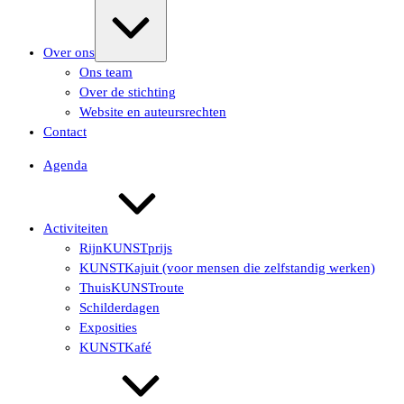
Uitvouwen/samenvouwen
Over ons
Ons team
Over de stichting
Website en auteursrechten
Contact
Agenda
Activiteiten
RijnKUNSTprijs
KUNSTKajuit (voor mensen die zelfstandig werken)
ThuisKUNSTroute
Schilderdagen
Exposities
KUNSTKafé