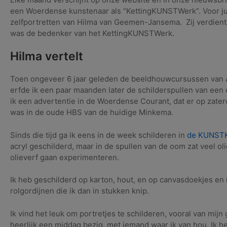
een Woerdense kunstenaar als “KettingKUNSTWerk”. Voor ju
zelfportretten van Hilma van Geemen-Jansema. Zij verdient 
was de bedenker van het KettingKUNSTWerk.
Hilma vertelt
Toen ongeveer 6 jaar geleden de beeldhouwcursussen van Ar
erfde ik een paar maanden later de schilderspullen van een o
ik een advertentie in de Woerdense Courant, dat er op zater
was in de oude HBS van de huidige Minkema.
Sinds die tijd ga ik eens in de week schilderen in
de KUNSTK
acryl geschilderd, maar in de spullen van de oom zat veel oli
olieverf gaan experimenteren.
Ik heb geschilderd op karton, hout, en op canvasdoekjes en 
rolgordijnen die ik dan in stukken knip.
Ik vind het leuk om portretjes te schilderen, vooral van mijn 
heerlijk een middag bezig, met iemand waar ik van hou. Ik h