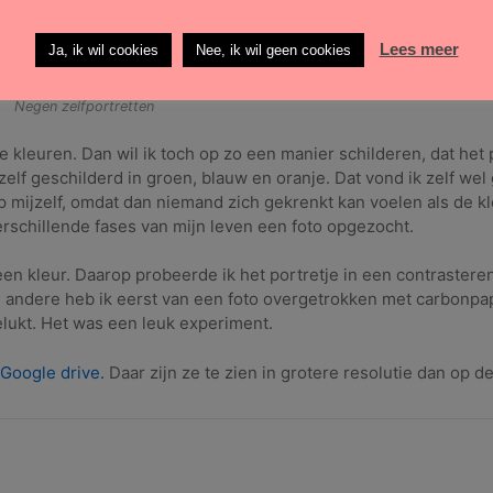
Lees meer
Ja, ik wil cookies
Nee, ik wil geen cookies
Negen zelfportretten
kleuren. Dan wil ik toch op zo een manier schilderen, dat het po
elf geschilderd in groen, blauw en oranje. Dat vond ik zelf wel
 op mijzelf, omdat dan niemand zich gekrenkt kan voelen als de kl
erschillende fases van mijn leven een foto opgezocht.
en kleur. Daarop probeerde ik het portretje in een contrastere
 andere heb ik eerst van een foto overgetrokken met carbonpap
elukt. Het was een leuk experiment.
 Google drive.
Daar zijn ze te zien in grotere resolutie dan op d