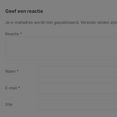
Geemen-
Jansema
Geef een reactie
–
KettingKUNSTWerk
Je e-mailadres wordt niet gepubliceerd.
Vereiste velden zi
juni
2024
Reactie
*
Naam
*
E-mail
*
Site