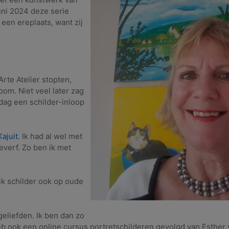
ni 2024 deze serie
een ereplaats, want zij
te Atelier stopten,
om. Niet veel later zag
dag een schilder-inloop
ajuit
. Ik had al wel met
everf. Zo ben ik met
ik schilder ook op oude
geliefden. Ik ben dan zo
eb ook een online cursus portretschilderen gevolgd van Esther 