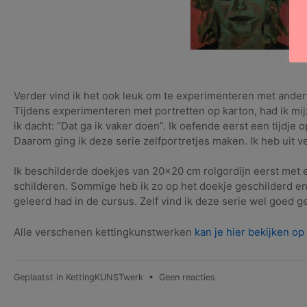
Verder vind ik het ook leuk om te experimenteren met andere 
Tijdens experimenteren met portretten op karton, had ik mijz
ik dacht: “Dat ga ik vaker doen”. Ik oefende eerst een tijdje
Daarom ging ik deze serie zelfportretjes maken. Ik heb uit v
Ik beschilderde doekjes van 20×20 cm rolgordijn eerst met e
schilderen. Sommige heb ik zo op het doekje geschilderd en
geleerd had in de cursus. Zelf vind ik deze serie wel goed g
Alle verschenen kettingkunstwerken
kan je hier bekijken op
op
Geplaatst in
KettingKUNSTwerk
•
Geen reacties
Hilma
van