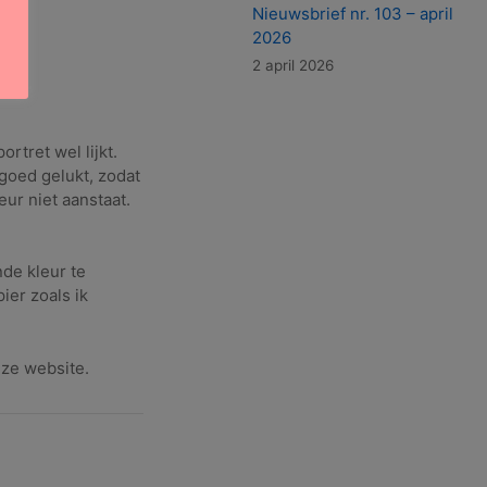
Nieuwsbrief nr. 103 – april
2026
2 april 2026
rtret wel lijkt.
 goed gelukt, zodat
eur niet aanstaat.
nde kleur te
ier zoals ik
eze website.