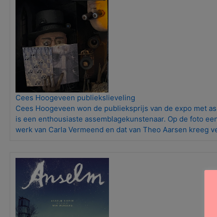
Cees Hoogeveen publiekslieveling
Cees Hoogeveen won de publieksprijs van de expo met as
is een enthousiaste assemblagekunstenaar. Op de foto een 
werk van Carla Vermeend en dat van Theo Aarsen kreeg ve