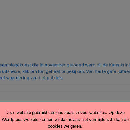
semblagekunst die in november getoond werd bij de Kunstkri
uitsnede, klik om het geheel te bekijken. Van harte gefelicite
el waardering van het publiek
.
Deze website gebruikt cookies zoals zoveel websites. Op deze
Wordpress website kunnen wij dat helaas niet vermijden. Je kan de
cookies weigeren.