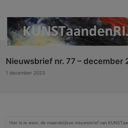
Ga
naar
de
inhoud
KUNSTaandenRIJN
Nieuwsbrief nr. 77 – december
1
1 december 2023
december
2023
Hier is ie weer, de maandelijkse nieuwsbrief van KUNSTaa