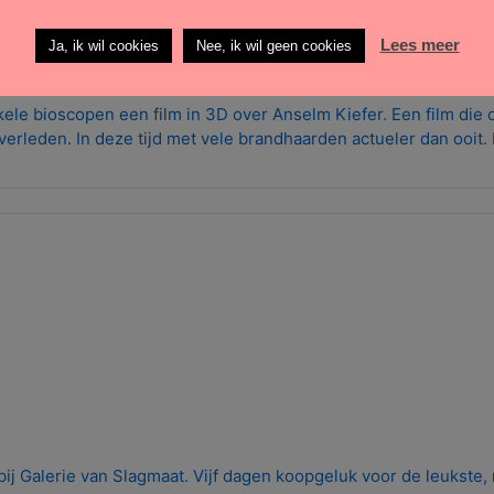
Lees meer
Ja, ik wil cookies
Nee, ik wil geen cookies
nkele bioscopen een film in 3D over Anselm Kiefer. Een film die 
erleden. In deze tijd met vele brandhaarden actueler dan ooit. K
r bij Galerie van Slagmaat. Vijf dagen koopgeluk voor de leukste,