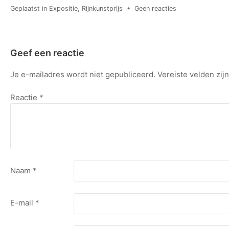
op
Geplaatst in
Expositie
,
Rijnkunstprijs
•
Geen reacties
“De
kleine
dingen”
in
Geef een reactie
de
Woerdense
Je e-mailadres wordt niet gepubliceerd.
Vereiste velden zi
bibliotheek
Reactie
*
Naam
*
E-mail
*