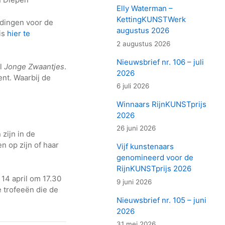
Elly Waterman –
KettingKUNSTWerk
ndingen voor de
augustus 2026
is
hier te
2 augustus 2026
Nieuwsbrief nr. 106 – juli
el
Jonge Zwaantjes
.
2026
ent. Waarbij de
6 juli 2026
Winnaars RijnKUNSTprijs
2026
26 juni 2026
zijn in de
n op zijn of haar
Vijf kunstenaars
genomineerd voor de
RijnKUNSTprijs 2026
 14 april om 17.30
9 juni 2026
 trofeeën die de
Nieuwsbrief nr. 105 – juni
2026
31 mei 2026