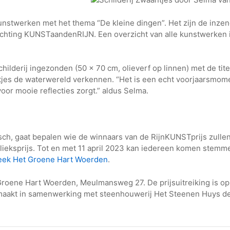
kunstwerken met het thema “De kleine dingen”. Het zijn de inze
chting KUNSTaandenRIJN. Een overzicht van alle kunstwerken 
ilderij ingezonden (50 x 70 cm, olieverf op linnen) met de tit
antjes de waterwereld verkennen. “Het is een echt voorjaarsmom
or mooie reflecties zorgt.” aldus Selma.
sch, gaat bepalen wie de winnaars van de RijnKUNSTprijs zullen 
lieksprijs. Tot en met 11 april 2023 kan iedereen komen stemme
heek Het Groene Hart Woerden
.
 Groene Hart Woerden, Meulmansweg 27. De prijsuitreiking is op
 maakt in samenwerking met steenhouwerij Het Steenen Huys de