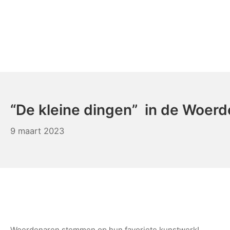
Ga
naar
de
inhoud
KUNSTaandenRIJN
“De kleine dingen” in de Woerd
10
9 maart 2023
maart
2023
Woerdenaren stemmen op hun favoriete kunstwerk!