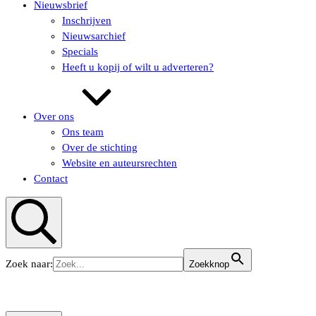
Nieuwsbrief
Inschrijven
Nieuwsarchief
Specials
Heeft u kopij of wilt u adverteren?
Over ons
Ons team
Over de stichting
Website en auteursrechten
Contact
Zoeken
Zoek naar:
Zoekknop
KUNSTaandenRIJN
KUNSTaandenRIJN