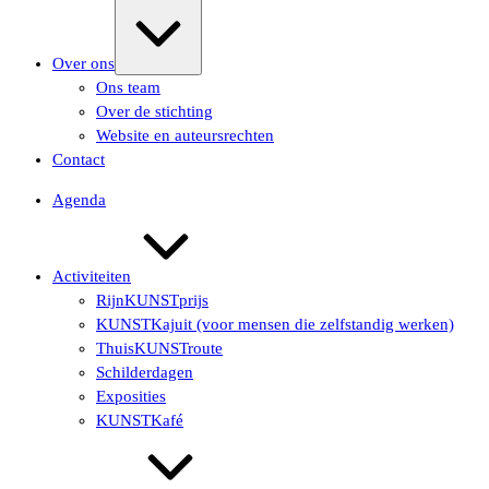
Uitvouwen/samenvouwen
Over ons
Ons team
Over de stichting
Website en auteursrechten
Contact
Agenda
Activiteiten
RijnKUNSTprijs
KUNSTKajuit (voor mensen die zelfstandig werken)
ThuisKUNSTroute
Schilderdagen
Exposities
KUNSTKafé