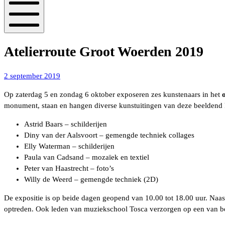
Mobiel
menu
Atelierroute Groot Woerden 2019
3
2 september 2019
september
Op zaterdag 5 en zondag 6 oktober exposeren zes kunstenaars in het
2019
monument, staan en hangen diverse kunstuitingen van deze beeldend 
Astrid Baars – schilderijen
Diny van der Aalsvoort – gemengde techniek collages
Elly Waterman – schilderijen
Paula van Cadsand – mozaïek en textiel
Peter van Haastrecht – foto’s
Willy de Weerd – gemengde techniek (2D)
De expositie is op beide dagen geopend van 10.00 tot 18.00 uur. Na
optreden. Ook leden van muziekschool Tosca verzorgen op een van be