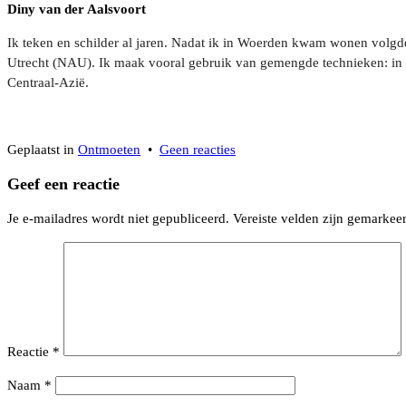
Diny van der Aalsvoort
Ik teken en schilder al jaren. Nadat ik in Woerden kwam wonen volgd
Utrecht (NAU). Ik maak vooral gebruik van gemengde technieken: in een
Centraal-Azië.
op
Geplaatst in
Ontmoeten
•
Geen reacties
Atelierroute
Geef een reactie
Groot
Woerden
Je e-mailadres wordt niet gepubliceerd.
Vereiste velden zijn gemarke
2019
Reactie
*
Naam
*