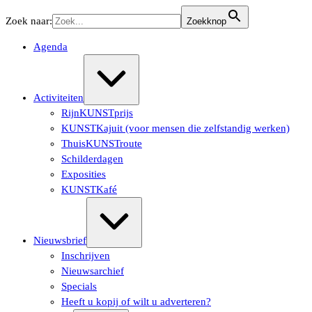
Ga
Zoek naar:
Zoekknop
naar
de
Agenda
inhoud
Uitvouwen/samenvouwen
Activiteiten
RijnKUNSTprijs
KUNSTKajuit (voor mensen die zelfstandig werken)
ThuisKUNSTroute
Schilderdagen
Exposities
KUNSTKafé
Uitvouwen/samenvouwen
Nieuwsbrief
Inschrijven
Nieuwsarchief
Specials
Heeft u kopij of wilt u adverteren?