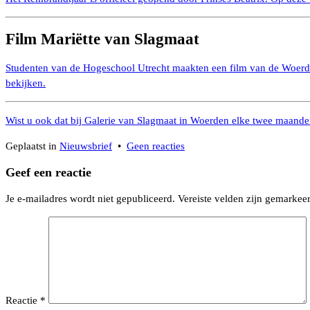
Film Mariëtte van Slagmaat
Studenten van de Hogeschool Utrecht maakten een film van de Woerdens
bekijken.
Wist u ook dat bij Galerie van Slagmaat in Woerden elke twee maanden 
op
Geplaatst in
Nieuwsbrief
•
Geen reacties
Nieuwsbrief
Geef een reactie
nr.
22
Je e-mailadres wordt niet gepubliceerd.
Vereiste velden zijn gemarke
–
februari
2019
Reactie
*