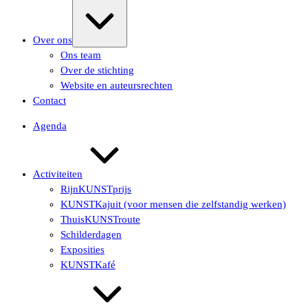
Uitvouwen/samenvouwen
Over ons
Ons team
Over de stichting
Website en auteursrechten
Contact
Agenda
Activiteiten
RijnKUNSTprijs
KUNSTKajuit (voor mensen die zelfstandig werken)
ThuisKUNSTroute
Schilderdagen
Exposities
KUNSTKafé