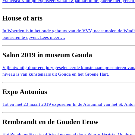
Francisca Kalmijn exposeert vanaf 18 januari in de galerie met lyrisch 
House of arts
In Woerden is in het oude gebouw van de VVV, naast molen de Windho
boetseren te geven. Lees meer….
Salon 2019 in museum Gouda
Vijfentwintig door een jury geselecteerde kunstenaars presenteren vana
niveau is van kunstenaars uit Gouda en het Groene Hart.
Expo Antonius
Tot en met 23 maart 2019 exposeren In de Atriumhal van het St. Anto
Rembrandt en de Gouden Eeuw
Het Rembrandtjaar is officieel geopend door Prinses Beatrix. Op deze