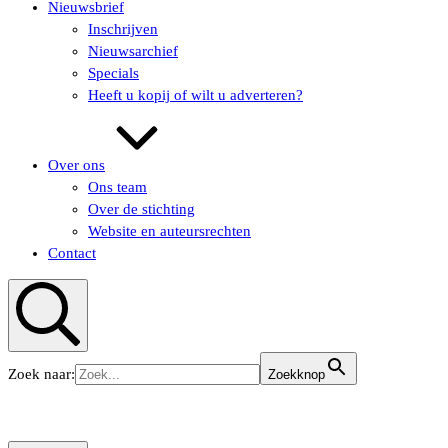
Nieuwsbrief
Inschrijven
Nieuwsarchief
Specials
Heeft u kopij of wilt u adverteren?
Over ons
Ons team
Over de stichting
Website en auteursrechten
Contact
Zoeken
Zoek naar:
Zoekknop
KUNSTaandenRIJN
KUNSTaandenRIJN