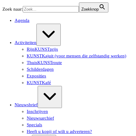
Ga
Zoek naar:
Zoekknop
naar
de
Agenda
inhoud
Uitvouwen/samenvouwen
Activiteiten
RijnKUNSTprijs
KUNSTKajuit (voor mensen die zelfstandig werken)
ThuisKUNSTroute
Schilderdagen
Exposities
KUNSTKafé
Uitvouwen/samenvouwen
Nieuwsbrief
Inschrijven
Nieuwsarchief
Specials
Heeft u kopij of wilt u adverteren?