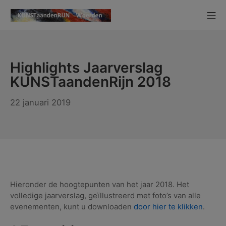
Ga
Mo
naar
KUNSTaandenRIJN
de
inhoud
Highlights Jaarverslag
KUNSTaandenRijn 2018
23
22 januari 2019
december
2019
Hieronder de hoogtepunten van het jaar 2018. Het
volledige jaarverslag, geïllustreerd met foto’s van alle
evenementen, kunt u downloaden
door hier te klikken
.