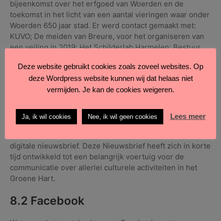
bijeenkomst over het erfgoed van Woerden en de
toekomst in het licht van een aantal vieringen waar onder
Woerden 650 jaar stad. Er werd contact gemaakt met:
KUVO; De meiden van Breure, voor het organiseren van
een veiling in 2019; Het Schilderlab Harmelen; Bestuur
Atelierroute Groot Woerden, we deden mee op de
Deze website gebruikt cookies zoals zoveel websites. Op
Beursvloer en maakten afspraken over de trofees voor
deze Wordpress website kunnen wij dat helaas niet
de RijnKUNSTprijs en voor een expositie in de
vermijden. Je kan de cookies weigeren.
bibliotheek.
8.1 Nieuwsbrief
Lees meer
Ja, ik wil cookies
Nee, ik wil geen cookies
In 2017 zijn we gestart met het uitgeven van een gratis
digitale nieuwsbrief. Deze Nieuwsbrief heeft zich in korte
tijd ontwikkeld tot een belangrijk voertuig voor de
communicatie over allerlei culturele activiteiten in het
Groene Hart.
8.2 Facebook