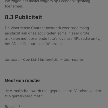
We zagen het aantal volgers op Facebook gestaag
toenemen.
8.3 Publiciteit
De Woerdense Courant besteedt zeer regelmatig
aandacht aan onze activiteiten soms in zeer grote
artikelen met opvallende foto’s, evenals RPL radio en tv,
het AD en Cultuurlokaal Woerden.
op
Geplaatst in
Over KUNSTaandenRIJN
•
Geen reacties
Highlights
Jaarverslag
KUNSTaandenRij
2018
Geef een reactie
Je e-mailadres wordt niet gepubliceerd.
Vereiste velden
zijn gemarkeerd met
*
Reactie
*