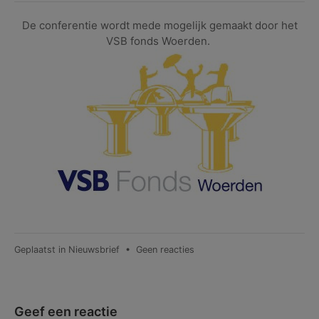
De conferentie wordt mede mogelijk gemaakt door het
VSB fonds Woerden.
op
Geplaatst in
Nieuwsbrief
•
Geen reacties
Nieuwsbrief
nr.
13
–
Geef een reactie