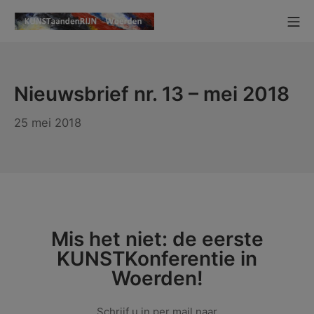
Ga
Mo
naar
KUNSTaandenRIJN
de
inhoud
Nieuwsbrief nr. 13 – mei 2018
25 mei 2018
Mis het niet: de eerste
KUNSTKonferentie in
Woerden!
Schrijf u in per mail naar