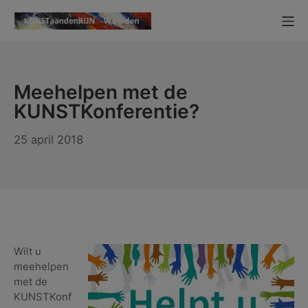
Ga
Mo
naar
KUNSTaandenRIJN
de
inhoud
Meehelpen met de
KUNSTKonferentie?
26
25 april 2018
april
2018
Wilt u
meehelpen
met de
KUNSTKonf