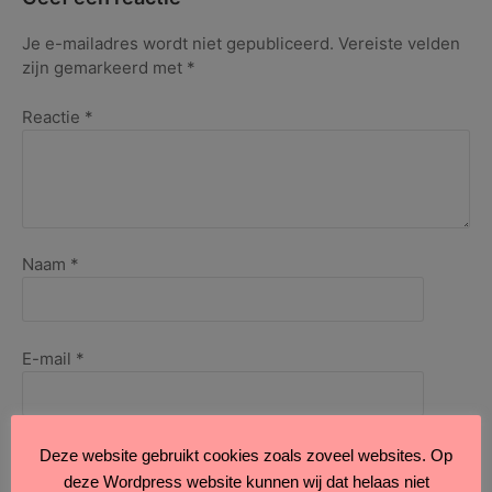
Je e-mailadres wordt niet gepubliceerd.
Vereiste velden
zijn gemarkeerd met
*
Reactie
*
Naam
*
E-mail
*
Site
Deze website gebruikt cookies zoals zoveel websites. Op
deze Wordpress website kunnen wij dat helaas niet