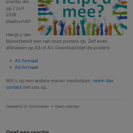
erentie die
op 2 juni
2018
plaatsvindt?
Hangt u dan
bijvoorbeeld een van onze posters op. Zelf even
afdrukken op A3 of A4. Download hier de posters:
A3 formaat
A4 formaat
Wilt u op een andere manier meehelpen,
neem dan
contact
met ons op.
op
Geplaatst in
Ontmoeten
•
Geen reacties
Meehelpen
met
de
KUNSTKonferentie?
Geef een reactie