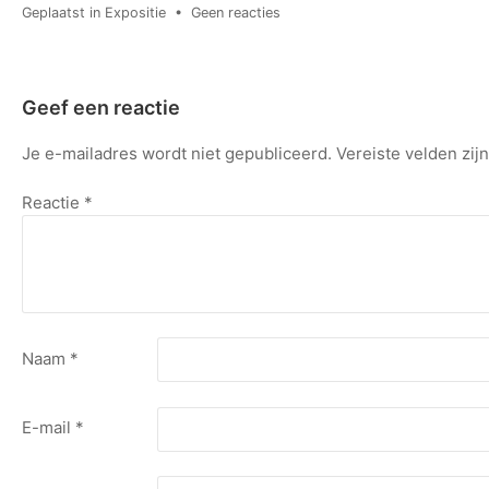
op
Geplaatst in
Expositie
•
Geen reacties
Expositie
van
Henk
en
Geef een reactie
Manon
Hoogeveen
Je e-mailadres wordt niet gepubliceerd.
Vereiste velden zi
Reactie
*
Naam
*
E-mail
*