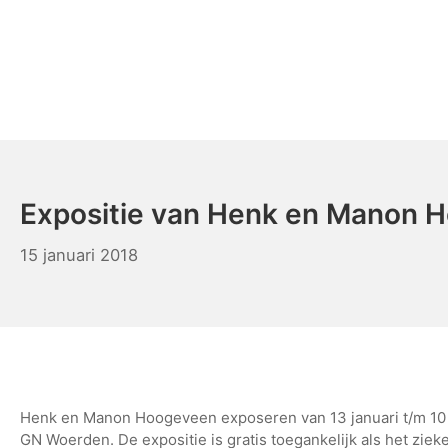
Ga
naar
de
inhoud
KUNSTaandenRIJN
Expositie van Henk en Manon 
21
15 januari 2018
januari
2018
Henk en Manon Hoogeveen exposeren van 13 januari t/m 10 
GN
Woerden. De expositie is gratis toegankelijk als het zie