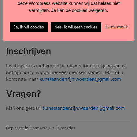
deze Wordpress website kunnen wij dat helaas niet
– huur een OV-fiets
vermijden. Je kan de cookies weigeren.
– of neem stadsbus 3 van Syntus
Kosten:
Toegang gratis.
Lees meer
Ja, ik wil cookies
Nee, ik wil geen cookies
Consumpties aan de bar verkrijgbaar
Inschrijven
Inschrijven is niet verplicht, maar voor de organisatie is
het fijn om te weten hoeveel mensen komen. Mail of u
komt naar naar
kunstaandenrijn.woerden@gmail.com
Vragen?
Mail ons gerust!
kunstaandenrijn.woerden@gmail.com
op
Geplaatst in
Ontmoeten
•
2 reacties
KUNSTMiddag