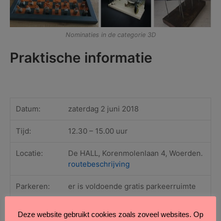
Nominaties in de categorie 3D
Praktische informatie
Datum:
zaterdag 2 juni 2018
Tijd:
12.30 – 15.00 uur
Locatie:
De HALL, Korenmolenlaan 4, Woerden.
routebeschrijving
Parkeren:
er is voldoende gratis parkeerruimte
Openbaar
reis naar Station Woerden
Deze website gebruikt cookies zoals zoveel websites. Op
vervoer
– loop 1 kilometer (
looproute
),