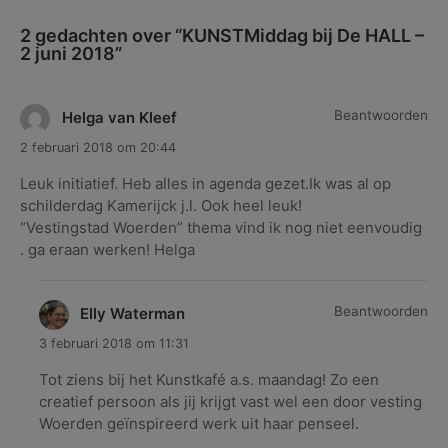
bij
2 gedachten over “
KUNSTMiddag bij De HALL –
De
2 juni 2018
”
HALL
–
2
Beantwoorden
Helga van Kleef
juni
2018
2 februari 2018 om 20:44
Leuk initiatief. Heb alles in agenda gezet.Ik was al op
schilderdag Kamerijck j.l. Ook heel leuk!
“Vestingstad Woerden” thema vind ik nog niet eenvoudig
. ga eraan werken! Helga
Beantwoorden
Elly Waterman
3 februari 2018 om 11:31
Tot ziens bij het Kunstkafé a.s. maandag! Zo een
creatief persoon als jij krijgt vast wel een door vesting
Woerden geïnspireerd werk uit haar penseel.