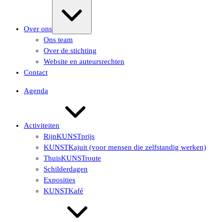
Uitvouwen/samenvouwen
Over ons
Ons team
Over de stichting
Website en auteursrechten
Contact
Agenda
Activiteiten
RijnKUNSTprijs
KUNSTKajuit (voor mensen die zelfstandig werken)
ThuisKUNSTroute
Schilderdagen
Exposities
KUNSTKafé