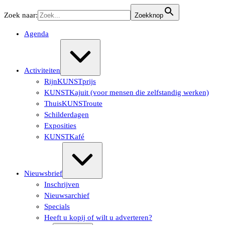
Ga
Zoek naar:
Zoekknop
naar
de
Agenda
inhoud
Uitvouwen/samenvouwen
Activiteiten
RijnKUNSTprijs
KUNSTKajuit (voor mensen die zelfstandig werken)
ThuisKUNSTroute
Schilderdagen
Exposities
KUNSTKafé
Uitvouwen/samenvouwen
Nieuwsbrief
Inschrijven
Nieuwsarchief
Specials
Heeft u kopij of wilt u adverteren?