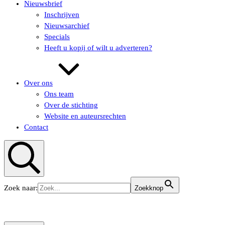
Nieuwsbrief
Inschrijven
Nieuwsarchief
Specials
Heeft u kopij of wilt u adverteren?
Over ons
Ons team
Over de stichting
Website en auteursrechten
Contact
Zoeken
Zoek naar:
Zoekknop
KUNSTaandenRIJN
KUNSTaandenRIJN