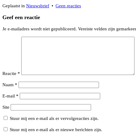
op
Geplaatst in
Nieuwsbrief
•
Geen reacties
Nieuwsbrief
Geef een reactie
nr.
91
Je e-mailadres wordt niet gepubliceerd.
Vereiste velden zijn gemarke
–
april
2025
Reactie
*
Naam
*
E-mail
*
Site
Stuur mij een e-mail als er vervolgreacties zijn.
Stuur mij een e-mail als er nieuwe berichten zijn.