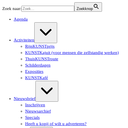
Ga
Zoek naar:
Zoekknop
naar
de
Agenda
inhoud
Uitvouwen/samenvouwen
Activiteiten
RijnKUNSTprijs
KUNSTKajuit (voor mensen die zelfstandig werken)
ThuisKUNSTroute
Schilderdagen
Exposities
KUNSTKafé
Uitvouwen/samenvouwen
Nieuwsbrief
Inschrijven
Nieuwsarchief
Specials
Heeft u kopij of wilt u adverteren?