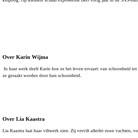
knipoog. Op kleinere schaal exposeerde Bert vorig jaar in de SNS-bank 
Over Karin Wijma
In haar werk deelt Karin hoe ze het leven ervaart: van schoonheid tot
ze geraakt worden door hun schoonheid.
Over Lia Kaastra
Lia Kaastra laat haar viltwerk zien. Zij vervilt allerlei ruwe vachten