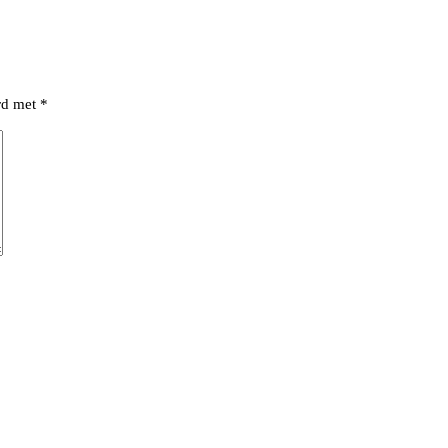
erd met
*