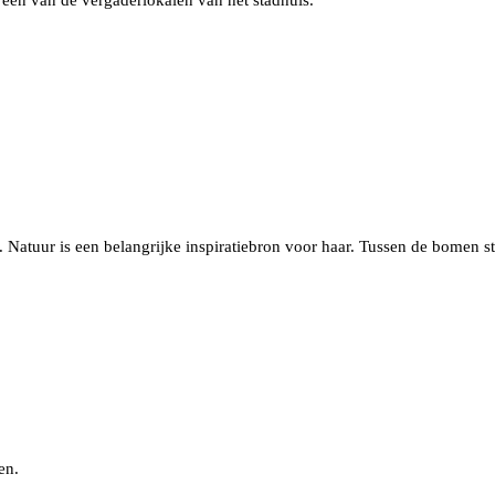
n een van de vergaderlokalen van het stadhuis.
. Natuur is een belangrijke inspiratiebron voor haar. Tussen de bomen 
en.