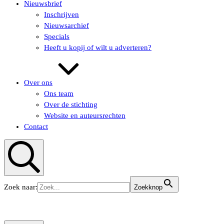
Nieuwsbrief
Inschrijven
Nieuwsarchief
Specials
Heeft u kopij of wilt u adverteren?
Over ons
Ons team
Over de stichting
Website en auteursrechten
Contact
Zoeken
Zoek naar:
Zoekknop
KUNSTaandenRIJN
KUNSTaandenRIJN