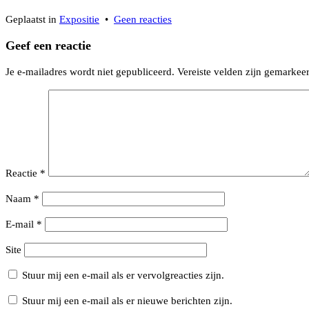
op
Geplaatst in
Expositie
•
Geen reacties
KUNSTaandenRIJN
Geef een reactie
open
voor
Je e-mailadres wordt niet gepubliceerd.
Vereiste velden zijn gemarke
Atelierroute
2024
Reactie
*
Naam
*
E-mail
*
Site
Stuur mij een e-mail als er vervolgreacties zijn.
Stuur mij een e-mail als er nieuwe berichten zijn.