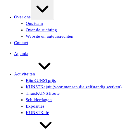
Uitvouwen/samenvouwen
Over ons
Ons team
Over de stichting
Website en auteursrechten
Contact
Agenda
Activiteiten
RijnKUNSTprijs
KUNSTKajuit (voor mensen die zelfstandig werken)
ThuisKUNSTroute
Schilderdagen
Exposities
KUNSTKafé