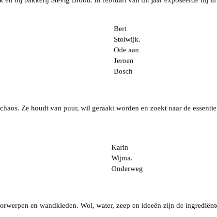
en bij bakkerij Stevig Brood. In februari van dit jaar exposeerde hij i
Bert
Stolwijk.
Ode aan
Jeroen
Bosch
 chaos. Ze houdt van puur, wil geraakt worden en zoekt naar de essentie
Karin
Wijma.
Onderweg
, voorwerpen en wandkleden. Wol, water, zeep en ideeën zijn de ingrediënt