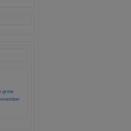
e grote
1 november