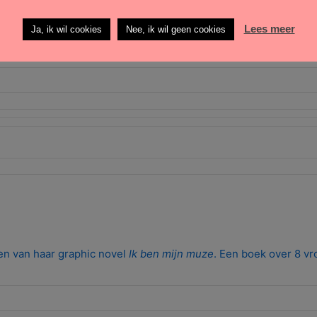
Lees meer
Ja, ik wil cookies
Nee, ik wil geen cookies
nen van haar graphic novel
Ik ben mijn muze
. Een boek over 8 vr