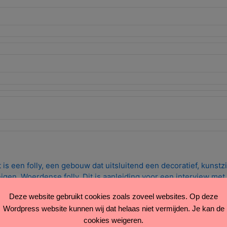
 is een folly, een gebouw dat uitsluitend een decoratief, kunstzi
igen, Woerdense folly. Dit is aanleiding voor een interview met
Deze website gebruikt cookies zoals zoveel websites. Op deze
Wordpress website kunnen wij dat helaas niet vermijden. Je kan de
cookies weigeren.