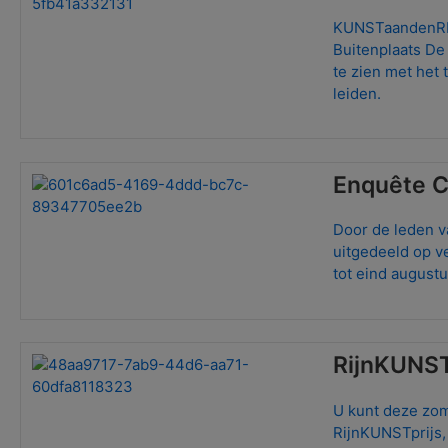
KUNSTaandenRIJN
Buitenplaats De
te zien met het
leiden.
Enquête C
Door de leden v
uitgedeeld op v
tot eind august
RijnKUNST
U kunt deze zo
RijnKUNSTprijs,