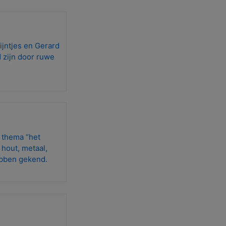
jntjes en Gerard
 zijn door ruwe
t thema “het
 hout, metaal,
ebben gekend.