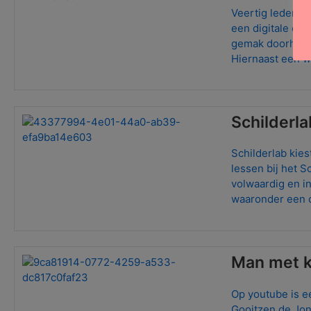
Veertig leden v
een digitale ex
gemak doorheen 
Hiernaast een w
Schilderl
Schilderlab kie
lessen bij het S
volwaardig en i
waaronder een c
Man met 
Op youtube is e
Gooitzen de Jon