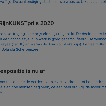
we Tijd. De aankondiging staat op onze website. U kunt zich oo
RijnKUNSTprijs 2020
onavertraging is de prijs eindelijk uitgereikt! De deelnemers k
n een chocolaatje, hun werk is goed gecamoufleerd. De winnaar
Freyee (cat 3E) en Marian de Jong (publieksprijs). Een eervolle
ar Jolanda Scherpenzeel
expositie is nu af
 om te zien hoe de eerdere versie zich verhoudt tot het eindresu
te zien hoe mensen beginnen, de een heel erg vrij, de ander m
an.