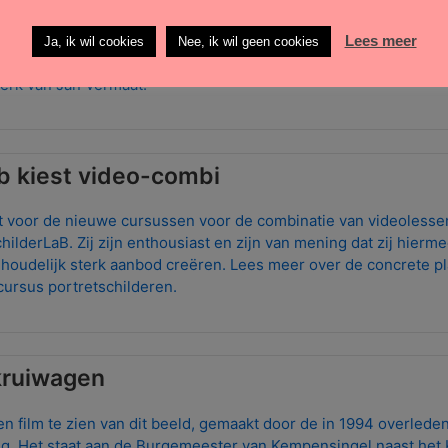
an de Kunstkring Woerden schreven zich in voor de Zomerexposi
positie geworden die waanzinnig mooie kunstwerken toont. Je ku
Lees meer
Ja, ik wil cookies
Nee, ik wil geen cookies
scrollen en via doorklikken de kunstwerken tot in detail bewo
erk van Jan Vermaat.
ab kiest video-combi
st voor de nieuwe cursussen voor de combinatie van videolesse
childerLaB. Zij zijn enthousiast en zijn van mening dat zij hierm
nhoudelijk sterk aanbod creëren. Lees meer over de concrete p
ursus portretschilderen.
kruiwagen
en film te zien van dit beeld, gemaakt door de in 1994 overlede
g. Het staat aan de Burgemeester van Kempensingel naast het