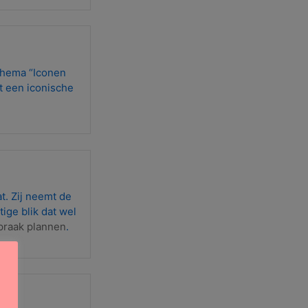
 thema “Iconen
 een iconische
t. Zij neemt de
tige blik dat wel
praak plannen
.