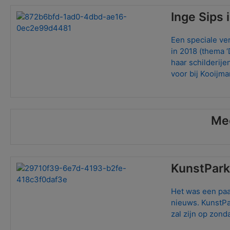
Inge Sips 
Een speciale ve
in 2018 (thema ‘
haar schilderij
voor bij
Kooijma
Me
KunstPar
Het was een paa
nieuws. KunstP
zal zijn op zon