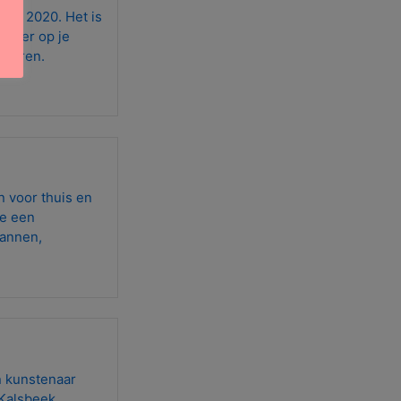
tie 2020. Het is
nt er op je
nderen.
n voor thuis en
ee een
lannen,
n kunstenaar
 Kalsbeek