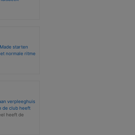
 Made starten
het normale ritme
aan verpleeghuis
 de club heeft
eel heeft de