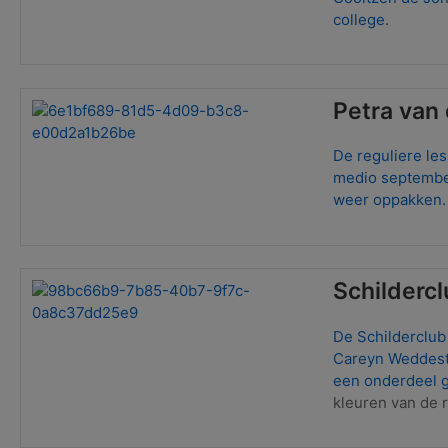
college.
Petra van
De reguliere le
medio september
weer oppakken. 
Schilderc
De Schilderclub
Careyn Weddeste
een onderdeel g
kleuren van de 