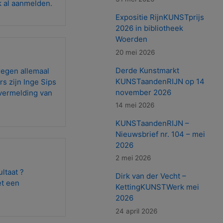
k al aanmelden.
Expositie RijnKUNSTprijs
2026 in bibliotheek
Woerden
20 mei 2026
Derde Kunstmarkt
regen allemaal
KUNSTaandenRIJN op 14
s zijn Inge Sips
november 2026
 vermelding van
14 mei 2026
KUNSTaandenRIJN –
Nieuwsbrief nr. 104 – mei
2026
2 mei 2026
ltaat ?
Dirk van der Vecht –
et een
KettingKUNSTWerk mei
2026
24 april 2026