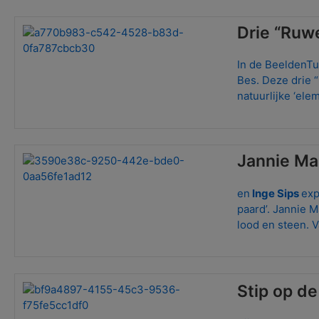
Drie “Ruw
In de BeeldenTu
Bes. Deze drie 
natuurlijke ‘ele
Jannie Ma
en
Inge Sips
exp
paard’. Jannie M
lood en steen. 
Stip op d