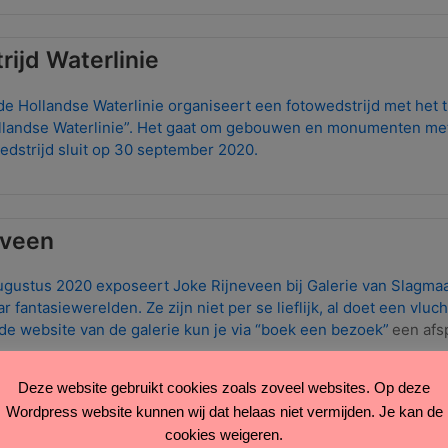
ijd Waterlinie
de Hollandse Waterlinie organiseert een fotowedstrijd met het
llandse Waterlinie”. Het gaat om gebouwen en monumenten met
wedstrijd sluit op 30 september 2020.
eveen
ugustus 2020 exposeert Joke Rijneveen bij Galerie van Slagmaa
r fantasiewerelden. Ze zijn niet per se lieflijk, al doet een vluch
e website van de galerie kun je via “boek een bezoek”
een afs
Deze website gebruikt cookies zoals zoveel websites. Op deze
Wordpress website kunnen wij dat helaas niet vermijden. Je kan de
xpositie Kunstkring
cookies weigeren.