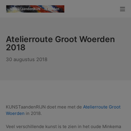
Ga
Mo
naar
KUNSTaandenRIJN
de
inhoud
Atelierroute Groot Woerden
2018
6
30 augustus 2018
oktober
2018
KUNSTaandenRIJN doet mee met de
Atelierroute Groot
Woerden
in 2018.
Veel verschillende kunst is te zien in het oude Minkema