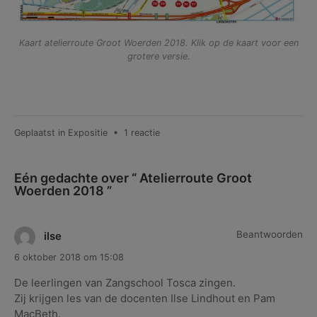
Kaart atelierroute Groot Woerden 2018. Klik op de kaart voor een
grotere versie.
op
Geplaatst in
Expositie
•
1 reactie
Atelierroute
Groot
Eén gedachte over “
Atelierroute Groot
Woerden
Woerden 2018
”
2018
Beantwoorden
ilse
6 oktober 2018 om 15:08
De leerlingen van Zangschool Tosca zingen.
Zij krijgen les van de docenten Ilse Lindhout en Pam
MacBeth.