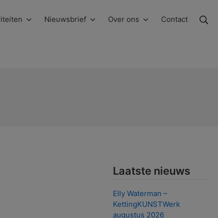
Zo
iteiten
Nieuwsbrief
Over ons
Contact
Laatste nieuws
Elly Waterman –
KettingKUNSTWerk
augustus 2026