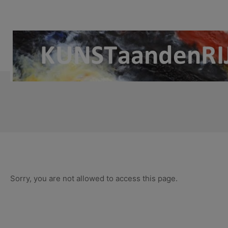
Ga
naar
de
inhoud
KUNSTaandenRIJN
Sorry, you are not allowed to access this page.